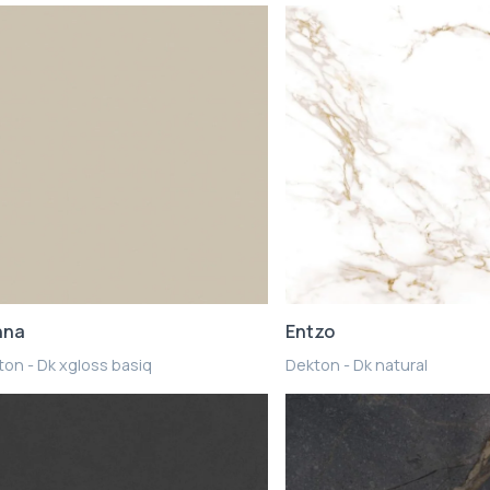
nna
Entzo
on - Dk xgloss basiq
Dekton - Dk natural