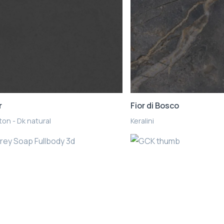
r
Fior di Bosco
on - Dk natural
Keralini