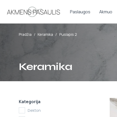
Paslaugos
Akmuo
Pradžia
/
Keramika
/
Puslapis 2
Keramika
Kategorija
Dekton