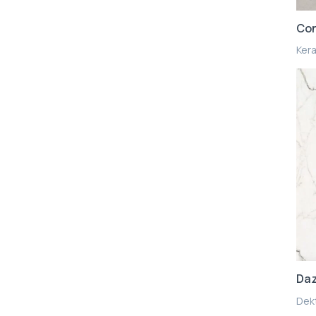
Con
Kera
Da
Dekt