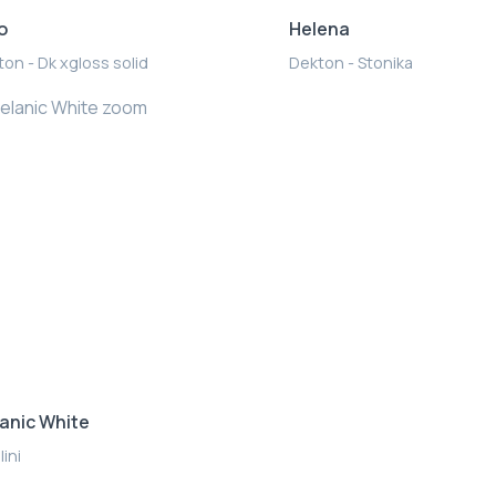
o
Helena
on - Dk xgloss solid
Dekton - Stonika
lanic White
lini