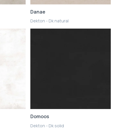
Danae
Dekton - Dk natural
Domoos
Dekton - Dk solid