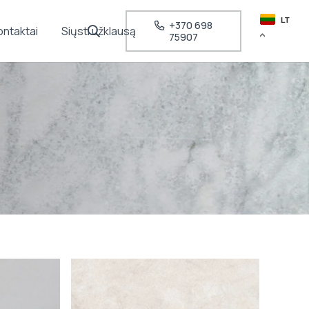
LT
+370 698
ontaktai
Siųsti užklausą
75907