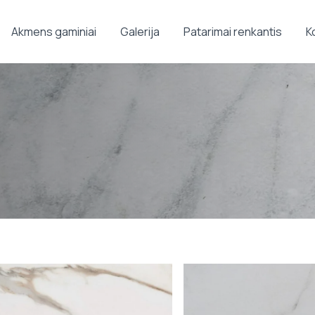
Akmens gaminiai
Galerija
Patarimai renkantis
K