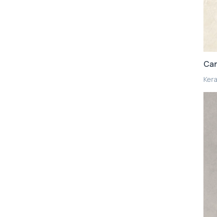
Ca
Kera