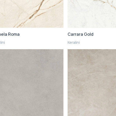
nela Roma
Carrara Gold
lini
Keralini