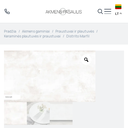
LT
Pradžia
/
Akmens gaminiai
/
Praustuvai ir plautuvės
/
Keraminės plautuvės ir praustuvai
/
Distrito Marfil