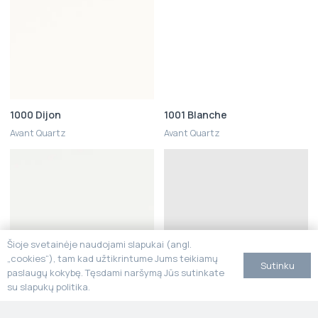
1000 Dijon
1001 Blanche
Avant Quartz
Avant Quartz
Šioje svetainėje naudojami slapukai (angl.
„cookies“), tam kad užtikrintume Jums teikiamų
Sutinku
paslaugų kokybę. Tęsdami naršymą Jūs sutinkate
su slapukų politika.
1001L Blanche
1004 White Quartz