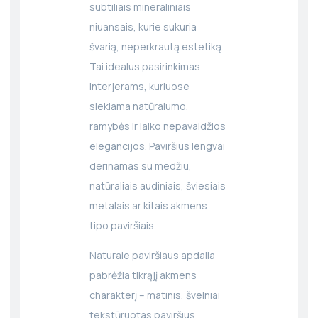
subtiliais mineraliniais
niuansais, kurie sukuria
švarią, neperkrautą estetiką.
Tai idealus pasirinkimas
interjerams, kuriuose
siekiama natūralumo,
ramybės ir laiko nepavaldžios
elegancijos. Paviršius lengvai
derinamas su medžiu,
natūraliais audiniais, šviesiais
metalais ar kitais akmens
tipo paviršiais.
Naturale paviršiaus apdaila
pabrėžia tikrąjį akmens
charakterį – matinis, švelniai
tekstūruotas paviršius