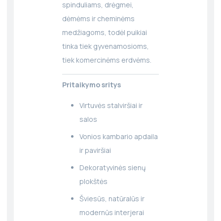
spinduliams, drėgmei,
dėmėms ir cheminėms
medžiagoms, todėl puikiai
tinka tiek gyvenamosioms,
tiek komercinėms erdvėms.
Pritaikymo sritys
Virtuvės stalviršiai ir
salos
Vonios kambario apdaila
ir paviršiai
Dekoratyvinės sienų
plokštės
Šviesūs, natūralūs ir
modernūs interjerai