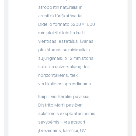
atrodo itin natūraliai ir
architektūriškai švariai.
Didelio formato 3200 × 1600
mm plokštė leidžia kurti
vientisas, estetiškai švarias
plokštumas su minimaliais
sujungimais, o 12 mm storis
suteikia universalumą tiek
horizontaliems, tiek
vertikaliems sprendimams.
Kaip ir visi Keralini paviršiai,
Distrito Marfil pasižymi
aukštomis eksploatacinėmis
savybėmis – yra atspari
įbrėžimams, karščiui, UV