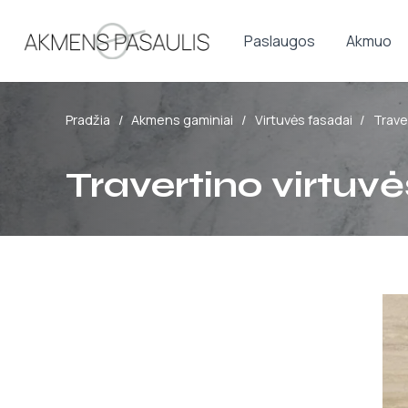
Paslaugos
Akmuo
Pradžia
/
Akmens gaminiai
/
Virtuvės fasadai
/
Trave
Travertino virtuv