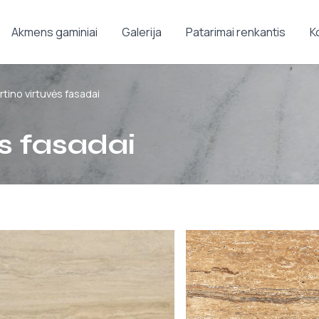
Akmens gaminiai
Galerija
Patarimai renkantis
K
rtino virtuvės fasadai
ės fasadai