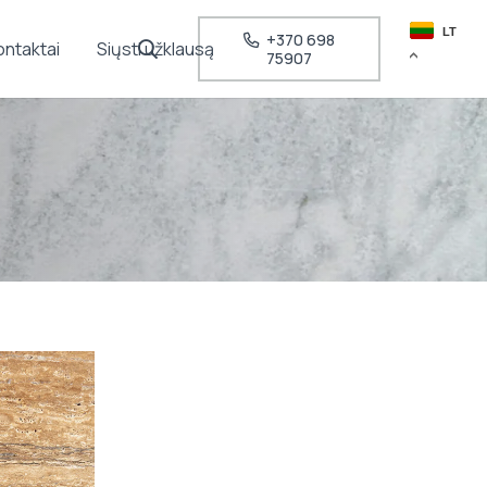
LT
+370 698
ontaktai
Siųsti užklausą
75907