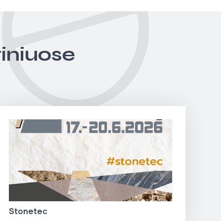
giniuose
Stonetec