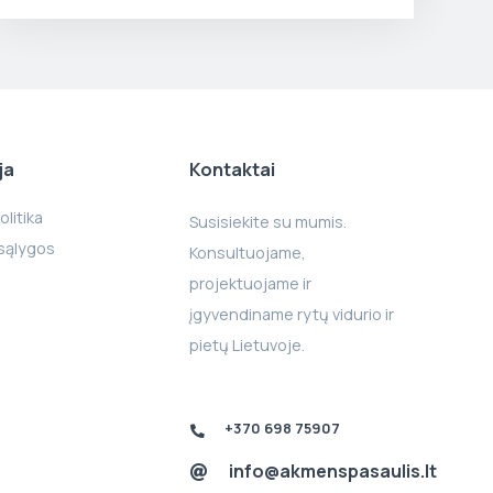
ja
Kontaktai
litika
Susisiekite su mumis.
 sąlygos
Konsultuojame,
projektuojame ir
įgyvendiname rytų vidurio ir
pietų Lietuvoje.
+370 698 75907
info@akmenspasaulis.lt