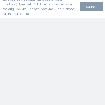
„cookies“), tam kad užtikrintume Jums teikiamų
Sutinku
paslaugų kokybę. Tęsdami naršymą Jūs sutinkate
su slapukų politika.
Kai tvarumas susilieja su estetika ir ilgaamžiškumu
Meniu
Pradžia
Produktai
Apie mus
Tvarumas
Gamyba