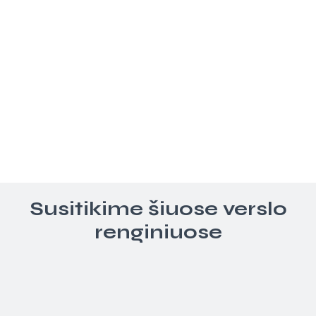
Susitikime šiuose verslo
renginiuose