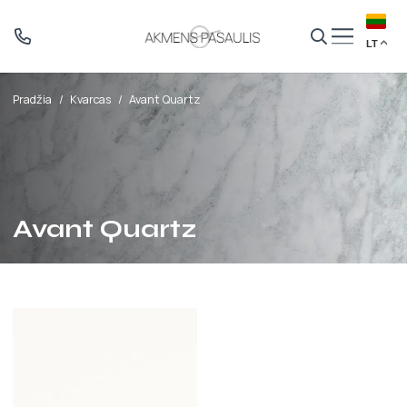
LT
Pradžia
/
Kvarcas
/
Avant Quartz
Avant Quartz