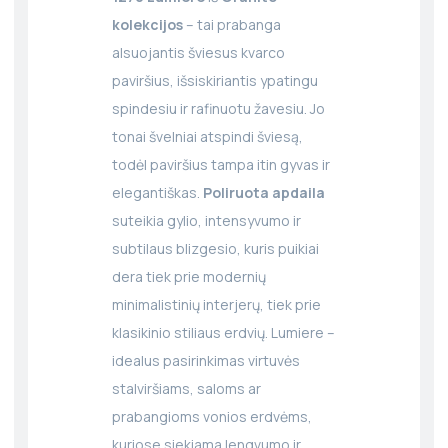
kolekcijos
– tai prabanga
alsuojantis šviesus kvarco
paviršius, išsiskiriantis ypatingu
spindesiu ir rafinuotu žavesiu. Jo
tonai švelniai atspindi šviesą,
todėl paviršius tampa itin gyvas ir
elegantiškas.
Poliruota apdaila
suteikia gylio, intensyvumo ir
subtilaus blizgesio, kuris puikiai
dera tiek prie modernių
minimalistinių interjerų, tiek prie
klasikinio stiliaus erdvių. Lumiere –
idealus pasirinkimas virtuvės
stalviršiams, saloms ar
prabangioms vonios erdvėms,
kuriose siekiama lengvumo ir