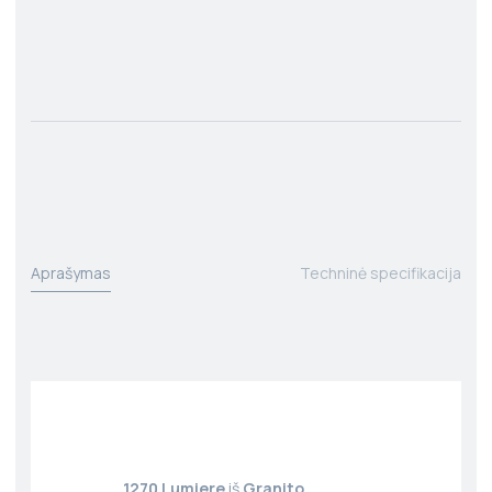
Aprašymas
Techninė specifikacija
1270 Lumiere
iš
Granito