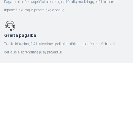
Pagaminta iš kruopščiai atrinktų natūralių medžiagų, užtikrinant
ilgaamžiškumą ir precizišką apdailą.
Greita pagalba
Turite klausimų? Atsakysime greitai ir aiškiai – padėsime išsirinkti
geriausią sprendimą jūsų projektui.