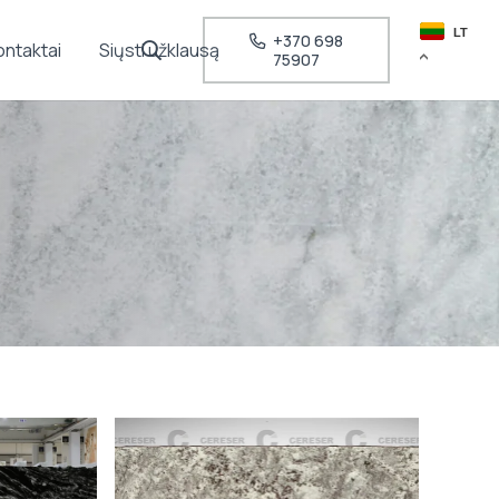
LT
+370 698
ontaktai
Siųsti užklausą
75907