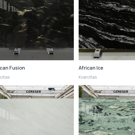
ican Fusion
African Ice
citas
Kvarcitas