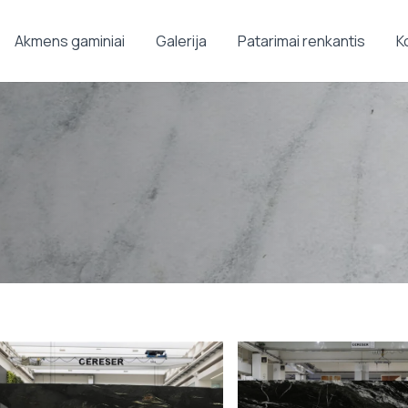
Akmens gaminiai
Galerija
Patarimai renkantis
K