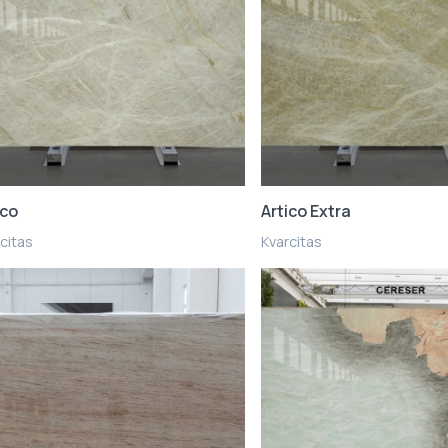
ico
Artico Extra
citas
Kvarcitas