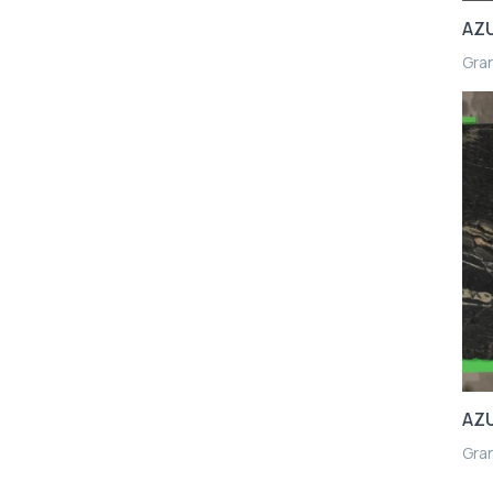
AZU
Gra
AZU
Gra