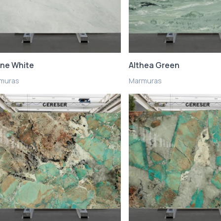
ine White
Althea Green
muras
Marmuras