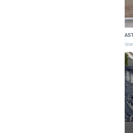
AS
Gra