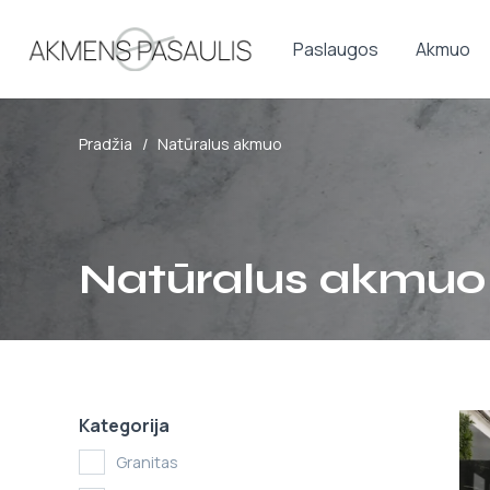
Paslaugos
Akmuo
Pradžia
/
Natūralus akmuo
Natūralus akmuo
Kategorija
Granitas