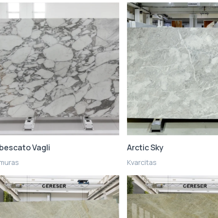
bescato Vagli
Arctic Sky
muras
Kvarcitas