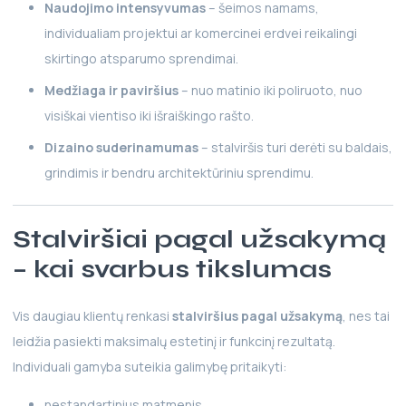
Naudojimo intensyvumas
– šeimos namams,
individualiam projektui ar komercinei erdvei reikalingi
skirtingo atsparumo sprendimai.
Medžiaga ir paviršius
– nuo matinio iki poliruoto, nuo
visiškai vientiso iki išraiškingo rašto.
Dizaino suderinamumas
– stalviršis turi derėti su baldais,
grindimis ir bendru architektūriniu sprendimu.
Stalviršiai pagal užsakymą
– kai svarbus tikslumas
Vis daugiau klientų renkasi
stalviršius pagal užsakymą
, nes tai
leidžia pasiekti maksimalų estetinį ir funkcinį rezultatą.
Individuali gamyba suteikia galimybę pritaikyti:
nestandartinius matmenis,