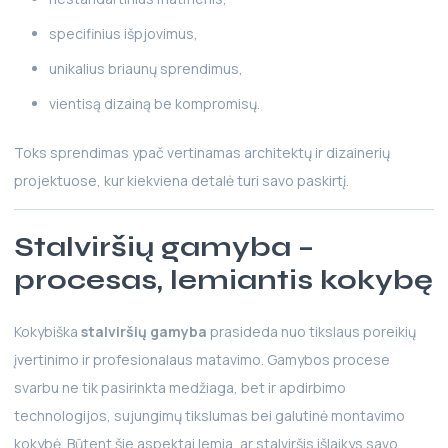
specifinius išpjovimus,
unikalius briaunų sprendimus,
vientisą dizainą be kompromisų.
Toks sprendimas ypač vertinamas architektų ir dizainerių
projektuose, kur kiekviena detalė turi savo paskirtį.
Stalviršių gamyba –
procesas, lemiantis kokybę
Kokybiška
stalviršių gamyba
prasideda nuo tikslaus poreikių
įvertinimo ir profesionalaus matavimo. Gamybos procese
svarbu ne tik pasirinkta medžiaga, bet ir apdirbimo
technologijos, sujungimų tikslumas bei galutinė montavimo
kokybė. Būtent šie aspektai lemia, ar stalviršis išlaikys savo