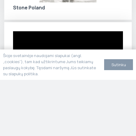
Stone Poland
Šioje svetainėje naudojami slapukai (angl.
„cookies“), tam kad užtikrintume Jums teikiamų
Sutinku
paslaugų kokybę. Tęsdami naršymą Jūs sutinkate
su slapukų politika.
MARMO+MAC