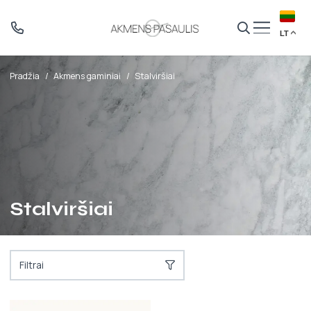
LT
Pradžia
/
Akmens gaminiai
/
Stalviršiai
Stalviršiai
Filtrai