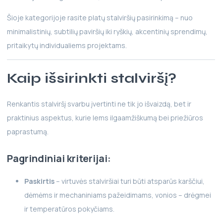
Šioje kategorijoje rasite platų stalviršių pasirinkimą – nuo
minimalistinių, subtilių paviršių iki ryškių, akcentinių sprendimų,
pritaikytų individualiems projektams.
Kaip išsirinkti stalviršį?
Renkantis stalviršį svarbu įvertinti ne tik jo išvaizdą, bet ir
praktinius aspektus, kurie lems ilgaamžiškumą bei priežiūros
paprastumą.
Pagrindiniai kriterijai:
Paskirtis
– virtuvės stalviršiai turi būti atsparūs karščiui,
dėmėms ir mechaniniams pažeidimams, vonios – drėgmei
ir temperatūros pokyčiams.