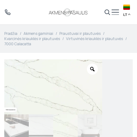
LT
Pradžia
/
Akmens gaminiai
/
Praustuvai ir plautuvės
/
Kvarcinės kriauklės ir plautuvės
/
Virtuvinės kriauklės ir plautuvės
/
7000 Calacatta