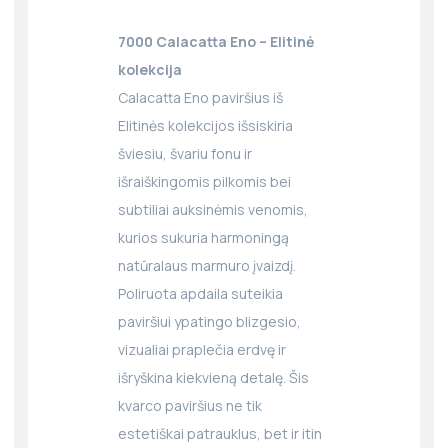
7000 Calacatta Eno – Elitinė
kolekcija
Calacatta Eno paviršius iš
Elitinės kolekcijos išsiskiria
šviesiu, švariu fonu ir
išraiškingomis pilkomis bei
subtiliai auksinėmis venomis,
kurios sukuria harmoningą
natūralaus marmuro įvaizdį.
Poliruota apdaila suteikia
paviršiui ypatingo blizgesio,
vizualiai praplečia erdvę ir
išryškina kiekvieną detalę. Šis
kvarco paviršius ne tik
estetiškai patrauklus, bet ir itin