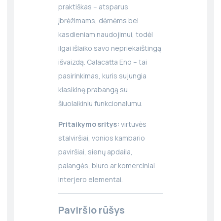
praktiškas – atsparus
įbrėžimams, dėmėms bei
kasdieniam naudojimui, todėl
ilgai išlaiko savo nepriekaištingą
išvaizdą. Calacatta Eno – tai
pasirinkimas, kuris sujungia
klasikinę prabangą su
šiuolaikiniu funkcionalumu.
Pritaikymo sritys:
virtuvės
stalviršiai, vonios kambario
paviršiai, sienų apdaila,
palangės, biuro ar komerciniai
interjero elementai.
Paviršio rūšys