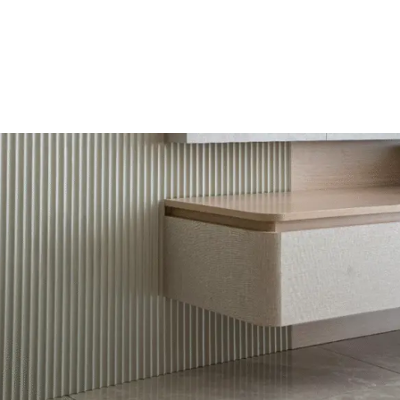
Mūsų misija –
padėti žmonėms ir kūrėjams realizuoti idėjas iš
medžiagų, kurios išlieka ilgam
.
Tai darome derindami
inžinerinį tikslumą, estetinį jautrumą ir
atsakomybę už rezultatą
.
Kiekviename projekte vadovaujamės trimis principais:
Patikimumas
– aiškus procesas nuo idėjos iki montavimo.
Kokybė
– tik atrinktos medžiagos ir preciziškas
įgyvendinimas.
Dizaino pojūtis
– paviršiai, kurie kalba per formą, faktūrą ir
šviesą.
Mūsų požiūris
Akmens pasaulis nėra tik paviršiai – tai
požiūris į meistriškumą
.
Mes tikime, kad
tiksliai atliktas darbas
ir
ramus, apgalvotas