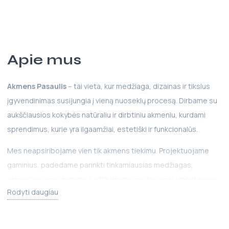
Apie mus
Akmens Pasaulis
– tai vieta, kur medžiaga, dizainas ir tikslus
įgyvendinimas susijungia į vieną nuoseklų procesą. Dirbame su
aukščiausios kokybės natūraliu ir dirbtiniu akmeniu, kurdami
sprendimus, kurie yra ilgaamžiai, estetiški ir funkcionalūs.
Mes neapsiribojame vien tik akmens tiekimu. Projektuojame
gaminius, padedame parinkti tinkamiausias medžiagas,
organizuojame gamybą ir užtikriname profesionalų montavimą
Rodyti daugiau
kliento objekte. Kiekvieną projektą valdome nuo pirmos idėjos
iki galutinio rezultato, todėl klientui nereikia rūpintis detalėmis –
jos tampa mūsų atsakomybe.