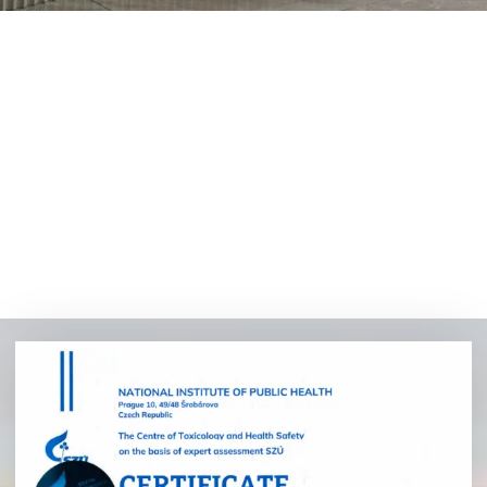
dizainas
kuria tvarų grožį.