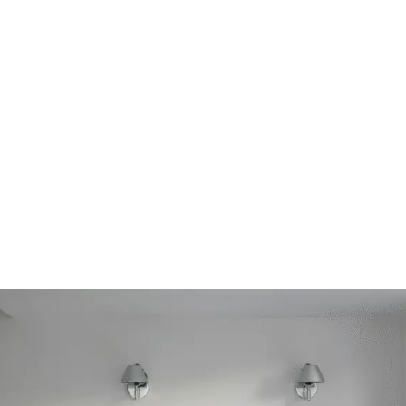
Mūsų stiprybė –
projektų valdymas
. Aiškus procesas, tikslūs
terminai ir sklandus bendravimas leidžia užtikrinti, kad
sprendimai būtų ne tik gražūs, bet ir techniškai teisingi.
Dirbame tiek su privačiais klientais, tiek su architektais,
interjero dizaineriais ir rangovais visoje Lietuvoje.
Didelį dėmesį skiriame išskirtinio natūralaus akmens tiekimui.
Kruopščiai atrenkame medžiagas, vertiname jų savybes ir
padedame išgauti maksimalią vertę kiekviename projekte.
Mums svarbu ne kiekybė, o rezultatas, kuris išlieka aktualus ir
patikimas bėgant metams.
Akmens Pasaulis
– kai akmuo tampa ne tik paviršiumi, bet
apgalvota, vientisa erdvės dalimi.