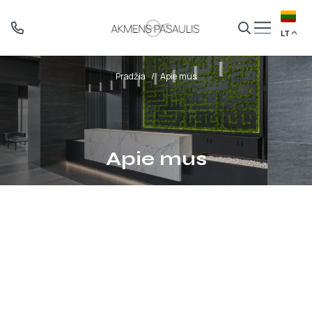
LT
Pradžia
/
Apie mus
Apie mus