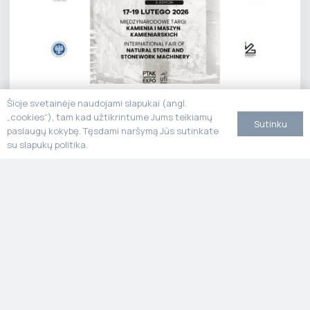
Stone Poland
Šioje svetainėje naudojami slapukai (angl.
„cookies“), tam kad užtikrintume Jums teikiamų
Sutinku
paslaugų kokybę. Tęsdami naršymą Jūs sutinkate
su slapukų politika.
MARMO+MAC