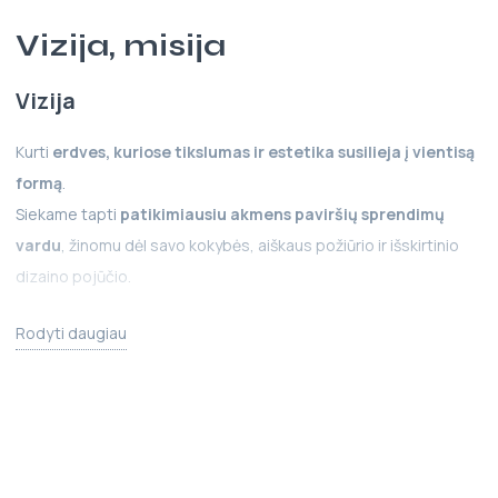
Vizija, misija
Vizija
Kurti
erdves, kuriose tikslumas ir estetika susilieja į vientisą
formą
.
Siekame tapti
patikimiausiu akmens paviršių sprendimų
vardu
, žinomu dėl savo kokybės, aiškaus požiūrio ir išskirtinio
dizaino pojūčio.
Mūsų vizija – kad kiekvienas paviršius, kurį sukuriame, taptų
Rodyti daugiau
ilgalaikės vertės simboliu
– tiek architektūroje, tiek
kasdienėje aplinkoje.
Misija