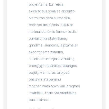
projektams, kur reikia
akivaizdaus spalvos akcento.
Marmuras dera su medžiu,
bronzos detalėmis, stiklu ar
minimalistinėmis formomis. Jis
puikiai tinka stalviršiams,
grindims, sienoms, laiptams ar
akcentinėms zonoms,
suteikiant interjerui vizualinę
energiją ir natūralų prabangos
pojūtį. Marmuras taip pat
pasižymi atsparumu
mechaniniam poveikiui, drėgmei
ir karščiui, todėl yra praktiškas
pasirinkimas.