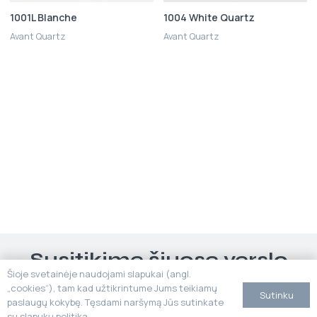
1001L Blanche
1004 White Quartz
Avant Quartz
Avant Quartz
Susitikime šiuose verslo
Šioje svetainėje naudojami slapukai (angl.
renginiuose
„cookies“), tam kad užtikrintume Jums teikiamų
Sutinku
paslaugų kokybę. Tęsdami naršymą Jūs sutinkate
su slapukų politika.