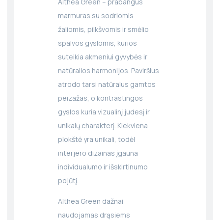
Althea Green – prabangus
marmuras su sodriomis
žaliomis, pilkšvomis ir smėlio
spalvos gyslomis, kurios
suteikia akmeniui gyvybės ir
natūralios harmonijos. Paviršius
atrodo tarsi natūralus gamtos
peizažas, o kontrastingos
gyslos kuria vizualinį judesį ir
unikalų charakterį. Kiekviena
plokštė yra unikali, todėl
interjero dizainas įgauna
individualumo ir išskirtinumo
pojūtį.
Althea Green dažnai
naudojamas drąsiems