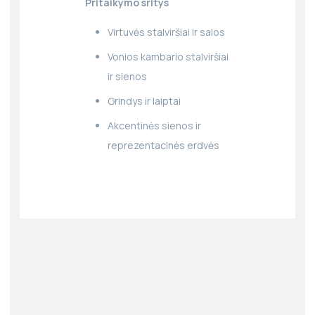
Pritaikymo sritys
Virtuvės stalviršiai ir salos
Vonios kambario stalviršiai
ir sienos
Grindys ir laiptai
Akcentinės sienos ir
reprezentacinės erdvės