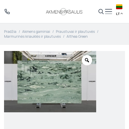
LT
Pradžia
/
Akmens gaminiai
/
Praustuvai ir plautuvės
/
Marmurinės kriauklės ir plautuvės
/
Althea Green