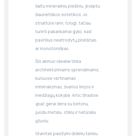
šaltu mineraliniu piešiniu, įkvėptu
šiaurietiškos estetikos. Jo
struktūra rami, tolygi, tačiau
turinti pakankamai gylio, kad
paviršius neatrodytų plokščias
ar monotoniškas.
Šis akmuo idealiai tinka
architektūriniams sprendimams,
kuriuose vertinamas
minimalizmas, švarios linijos ir
medžiagų kokybė. Artic Shadow
ypač gerai dera su betonu,
juodu metalu, stiklu ir natūraliu
ąžuolu.
Granitas pasižymi dideliu tankiu