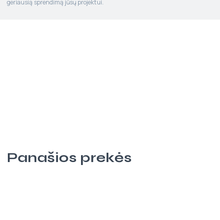
geriausią sprendimą jūsų projektui.
Panašios prekės