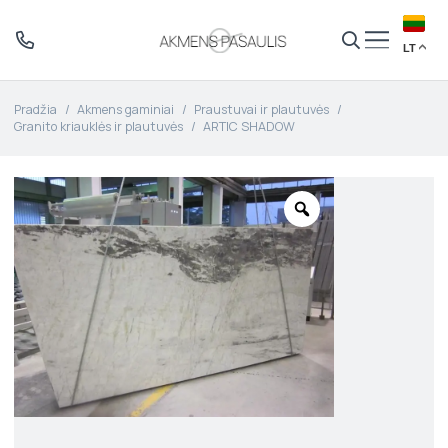
LT
Pradžia
/
Akmens gaminiai
/
Praustuvai ir plautuvės
/
Granito kriauklės ir plautuvės
/
ARTIC SHADOW