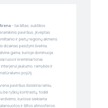
Arena
– tai šiltas, subtilios
ramikinis paviršius, įkvėptas
miltainio ir pietų regionų akmens
is dizainas pasižymi švelnia,
alvine gama, kurioje dominuoja
iai rusvi ir kreminiai tonai,
 interjerui jaukumo, ramybės ir
 natūralumo pojūtį.
na paviršius išsiskiria ramiu,
tu be ryškių kontrastų, todėl
ka erdvėms, kuriose siekiama
alansuotos ir šiltos atmosferos.