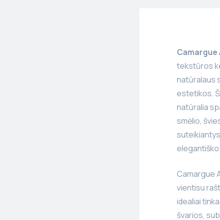
Camargue 
tekstūros ke
natūralaus s
estetikos. Š
natūralia sp
smėlio, švies
suteikiantys
elegantiško
Camargue Are
vientisu raš
idealiai tin
švarios, sub