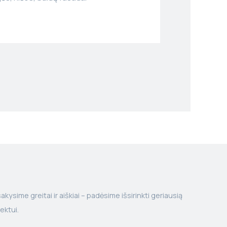
kysime greitai ir aiškiai – padėsime išsirinkti geriausią
ektui.