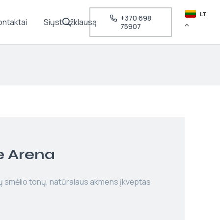
LT
+370 698
ontaktai
Siųsti užklausą
75907
 Arena
ų smėlio tonų, natūralaus akmens įkvėptas