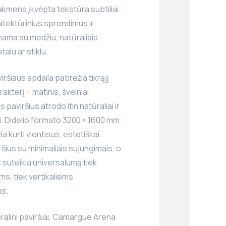
kmens įkvėpta tekstūra subtiliai
itektūrinius sprendimus ir
nama su medžiu, natūraliais
talu ar stiklu.
iršiaus apdaila pabrėžia tikrąjį
kterį – matinis, švelniai
paviršius atrodo itin natūraliai ir
. Didelio formato 3200 × 1600 mm
ia kurti vientisus, estetiškai
ršius su minimaliais sujungimais, o
 suteikia universalumą tiek
ms, tiek vertikaliems
s.
Keralini paviršiai, Camargue Arena