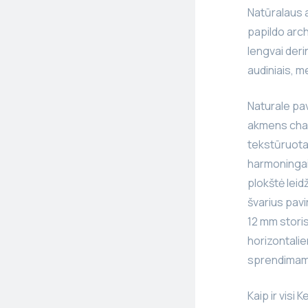
Natūralaus a
papildo arch
lengvai deri
audiniais, me
Naturale pav
akmens chara
tekstūruotas 
harmoningai
plokštė leidž
švarius pavi
12 mm storis
horizontalie
sprendimam
Kaip ir visi 