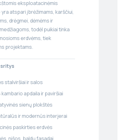
kštomis eksploatacinėmis
yra atspari įbrėžimams, karščiui,
ams, drėgmei, dėmėms ir
edžiagoms, todėl puikiai tinka
mosioms erdvėms, tiek
ms projektams.
sritys
s stalviršiai ir salos
 kambario apdaila ir paviršiai
tyvinės sienų plokštės
natūralūs ir modernūs interjerai
inės paskirties erdvės
ės, nišos, baldų fasadai