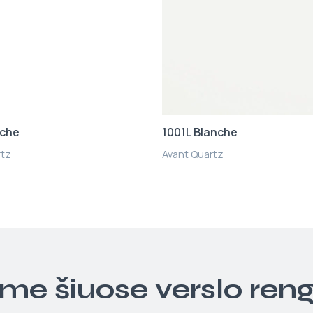
nche
1001L Blanche
rtz
Avant Quartz
ime šiuose verslo ren