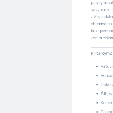
pasižymi au
savybėmis – 
UV spinduli
cheminėms m
tiek gyvena
komercinia
Pritaikymo 
Virtuvė
Vonios
Dekora
Šilti, 
Komerc
Palang