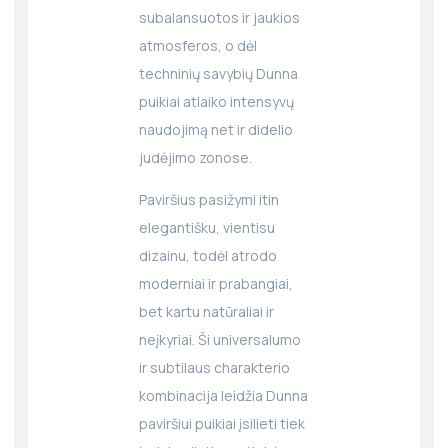
subalansuotos ir jaukios
atmosferos, o dėl
techninių savybių Dunna
puikiai atlaiko intensyvų
naudojimą net ir didelio
judėjimo zonose.
Paviršius pasižymi itin
elegantišku, vientisu
dizainu, todėl atrodo
moderniai ir prabangiai,
bet kartu natūraliai ir
neįkyriai. Ši universalumo
ir subtilaus charakterio
kombinacija leidžia Dunna
paviršiui puikiai įsilieti tiek