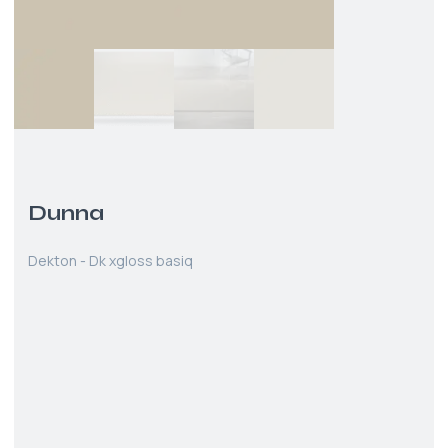
Dunna
Dekton - Dk xgloss basiq