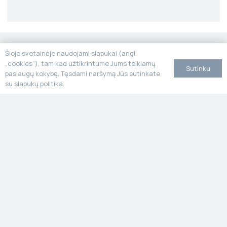
Šioje svetainėje naudojami slapukai (angl.
„cookies“), tam kad užtikrintume Jums teikiamų
Sutinku
Geriausia kokybė
paslaugų kokybę. Tęsdami naršymą Jūs sutinkate
Pagaminta iš kruopščiai atrinktų natūralių medžiagų, užtikrinant
su slapukų politika.
ilgaamžiškumą ir precizišką apdailą.
Greita pagalba
Turite klausimų? Atsakysime greitai ir aiškiai – padėsime išsirinkti
geriausią sprendimą jūsų projektui.