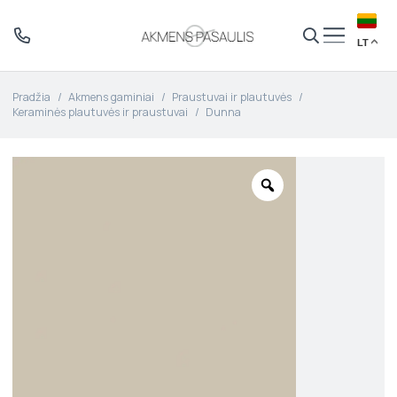
LT
Pradžia
/
Akmens gaminiai
/
Praustuvai ir plautuvės
/
Keraminės plautuvės ir praustuvai
/
Dunna