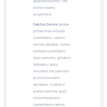
gyvenamiesiems, tiek
komerciniams
projektams.
Dekton Dunna
idealiai
pritaikomas virtuvės
stalviršiams, saloms,
sienelių apdailai, vonios
kambario paviršiams,
dušo sienoms, grindims,
židiniams, lauko
virtuvėms bei įvairioms
architektūrinėms
detalėms. Jo šiltas ir
švarus koloritas ypač
tinka interjerams,
siekiantiems ramios,