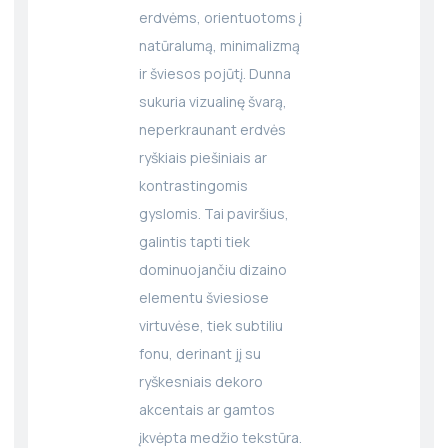
erdvėms, orientuotoms į
natūralumą, minimalizmą
ir šviesos pojūtį. Dunna
sukuria vizualinę švarą,
neperkraunant erdvės
ryškiais piešiniais ar
kontrastingomis
gyslomis. Tai paviršius,
galintis tapti tiek
dominuojančiu dizaino
elementu šviesiose
virtuvėse, tiek subtiliu
fonu, derinant jį su
ryškesniais dekoro
akcentais ar gamtos
įkvėpta medžio tekstūra.