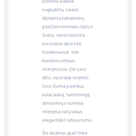
primena švelniai
nugludintą, saulės
išblukintą kalkakmenį,
pasižymi minimaliu raštu ir
švaria, ramia tekstūra,
kuri puikiai dera tiek
moderniuose, tiek
klasikinio stiliaus
interjeruose. Dėl savo
šilto, neutraliai smėlinio
tono Dunna paviršius
kuria jaukią, harmoningą
atmosferą ir suteikia
interjerui natūralaus,
elegantiško rafinuotumo.
Šis dizainas ypač tinka