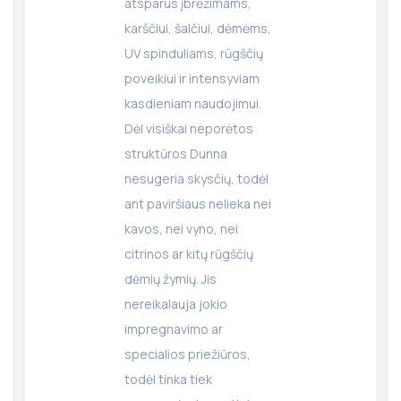
atsparus įbrėžimams,
karščiui, šalčiui, dėmėms,
UV spinduliams, rūgščių
poveikiui ir intensyviam
kasdieniam naudojimui.
Dėl visiškai neporėtos
struktūros Dunna
nesugeria skysčių, todėl
ant paviršiaus nelieka nei
kavos, nei vyno, nei
citrinos ar kitų rūgščių
dėmių žymių. Jis
nereikalauja jokio
impregnavimo ar
specialios priežiūros,
todėl tinka tiek