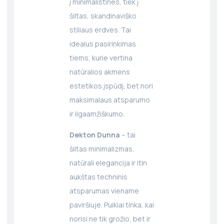
į minimalistines, tiek į
šiltas, skandinaviško
stiliaus erdves. Tai
idealus pasirinkimas
tiems, kurie vertina
natūralios akmens
estetikos įspūdį, bet nori
maksimalaus atsparumo
ir ilgaamžiškumo.
Dekton Dunna
– tai
šiltas minimalizmas,
natūrali elegancija ir itin
aukštas techninis
atsparumas viename
paviršiuje. Puikiai tinka, kai
norisi ne tik grožio, bet ir