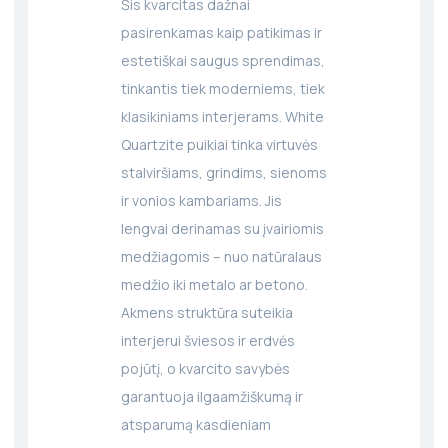
Šis kvarcitas dažnai
pasirenkamas kaip patikimas ir
estetiškai saugus sprendimas,
tinkantis tiek moderniems, tiek
klasikiniams interjerams. White
Quartzite puikiai tinka virtuvės
stalviršiams, grindims, sienoms
ir vonios kambariams. Jis
lengvai derinamas su įvairiomis
medžiagomis – nuo natūralaus
medžio iki metalo ar betono.
Akmens struktūra suteikia
interjerui šviesos ir erdvės
pojūtį, o kvarcito savybės
garantuoja ilgaamžiškumą ir
atsparumą kasdieniam