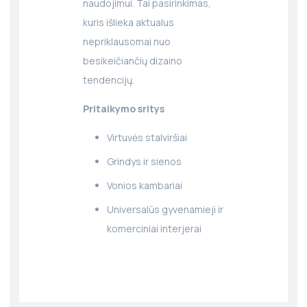
naudojimui. Tai pasirinkimas,
kuris išlieka aktualus
nepriklausomai nuo
besikeičiančių dizaino
tendencijų.
Pritaikymo sritys
Virtuvės stalviršiai
Grindys ir sienos
Vonios kambariai
Universalūs gyvenamieji ir
komerciniai interjerai