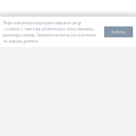
Susitikime šiuose verslo
Šioje svetainėje naudojami slapukai (angl.
„cookies“), tam kad užtikrintume Jums teikiamų
renginiuose
Sutinku
paslaugų kokybę. Tęsdami naršymą Jūs sutinkate
su slapukų politika.