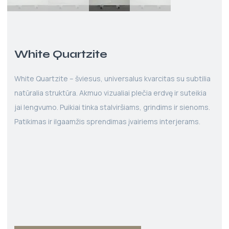
White Quartzite
White Quartzite – šviesus, universalus kvarcitas su subtilia
natūralia struktūra. Akmuo vizualiai plečia erdvę ir suteikia
jai lengvumo. Puikiai tinka stalviršiams, grindims ir sienoms.
Patikimas ir ilgaamžis sprendimas įvairiems interjerams.