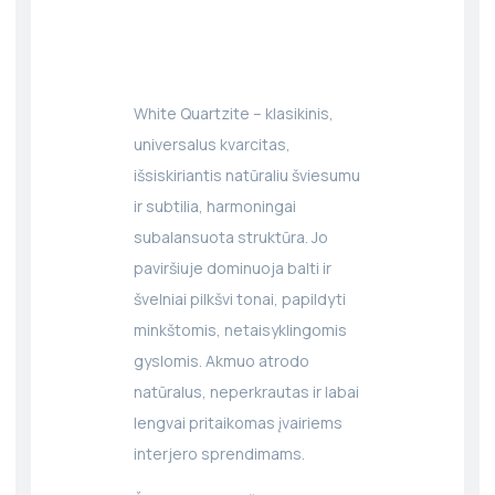
White Quartzite – klasikinis,
universalus kvarcitas,
išsiskiriantis natūraliu šviesumu
ir subtilia, harmoningai
subalansuota struktūra. Jo
paviršiuje dominuoja balti ir
švelniai pilkšvi tonai, papildyti
minkštomis, netaisyklingomis
gyslomis. Akmuo atrodo
natūralus, neperkrautas ir labai
lengvai pritaikomas įvairiems
interjero sprendimams.