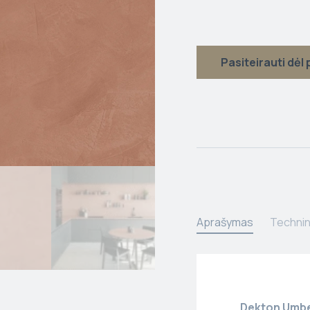
Pasiteirauti dėl
Aprašymas
Technin
Dekton Umb