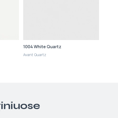
1004 White Quartz
Avant Quartz
giniuose