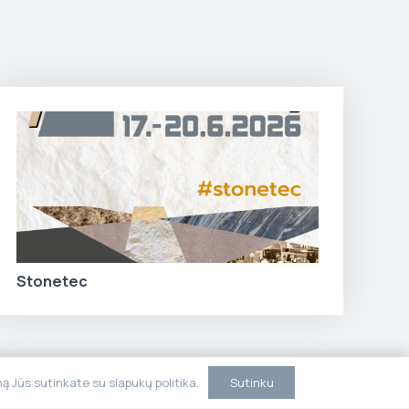
Stonetec
Sutinku
 Jūs sutinkate su slapukų politika.