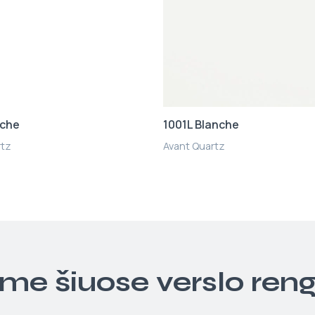
nche
1001L Blanche
rtz
Avant Quartz
ime šiuose verslo ren