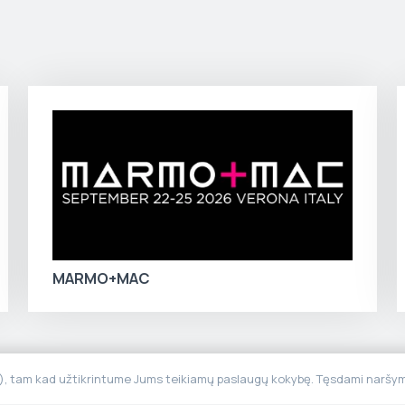
MARMO+MAC
“), tam kad užtikrintume Jums teikiamų paslaugų kokybę. Tęsdami naršymą