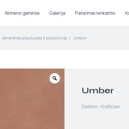
Akmens gaminiai
Galerija
Patarimai renkantis
K
Keraminės plautuvės ir praustuvai
/
Umber
Umber
Dekton - Kraftizen