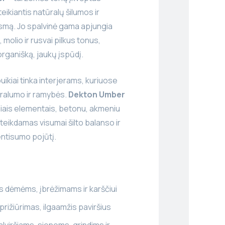
teikiantis natūralų šilumos ir
smą. Jo spalvinė gama apjungia
 molio ir rusvai pilkus tonus,
rganišką, jaukų įspūdį.
puikiai tinka interjerams, kuriuose
ralumo ir ramybės.
Dekton Umber
iais elementais, betonu, akmeniu
teikdamas visumai šilto balanso ir
entisumo pojūtį.
 dėmėms, įbrėžimams ir karščiui
prižiūrimas, ilgaamžis paviršius
alviršiams, sienoms, grindims ir