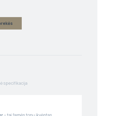
 prekės
ė specifikacija
er
– tai žemės tonų įkvėptas