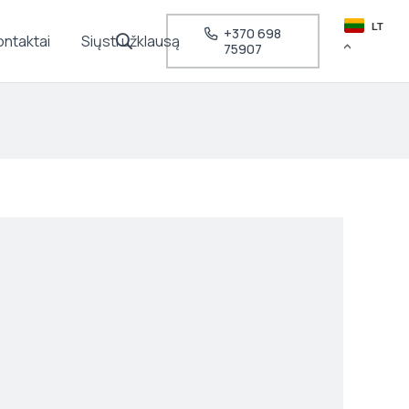
LT
+370 698
ontaktai
Siųsti užklausą
75907