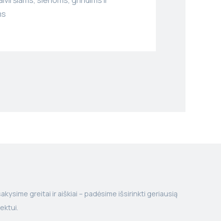
ms
kysime greitai ir aiškiai – padėsime išsirinkti geriausią
ektui.