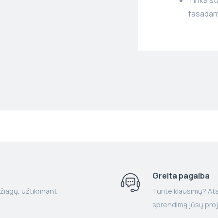
fasada
Greita pagalba
žiagų, užtikrinant
Turite klausimų? Atsa
sprendimą jūsų proj