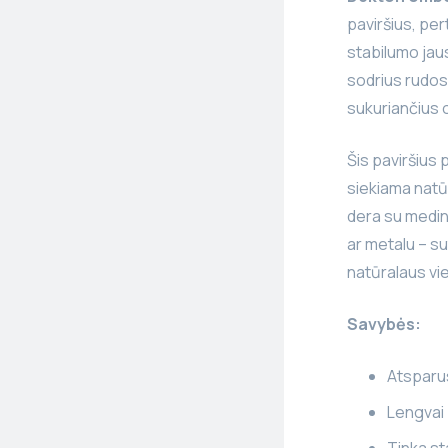
paviršius, per
stabilumo jau
sodrius rudos,
sukuriančius o
Šis paviršius 
siekiama natū
dera su medin
ar metalu – su
natūralaus vi
Savybės:
Atsparus
Lengvai 
Tinka st