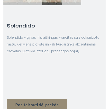
Splendido
Splendido – gyvas ir išraiškingas kvarcitas su sluoksniuotu
raštu. Kiekviena plokštė unikali. Puikiai tinka akcentinėms
erdvėms. Suteikia interjerui prabangos pojūtį.
Pasiteirauti dėl prekės