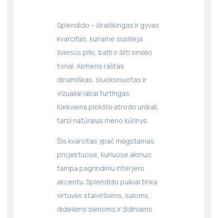
Splendido – išraiškingas ir gyvas
kvarcitas, kuriame susilieja
šviesūs pilki, balti ir šilti smėlio
tonai. Akmens raštas
dinamiškas, sluoksniuotas ir
vizualiai labai turtingas.
Kiekviena plokštė atrodo unikali,
tarsi natūralus meno kūrinys.
Šis kvarcitas ypač mėgstamas
projektuose, kuriuose akmuo
tampa pagrindiniu interjero
akcentu. Splendido puikiai tinka
virtuvės stalviršiams, saloms,
didelėms sienoms ir židiniams.