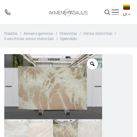
LT
Pradžia
/
Akmens gaminiai
/
Stalviršiai
/
Vonios stalviršiai
/
Kvarcitiniai vonios stalviršiai
/
Splendido