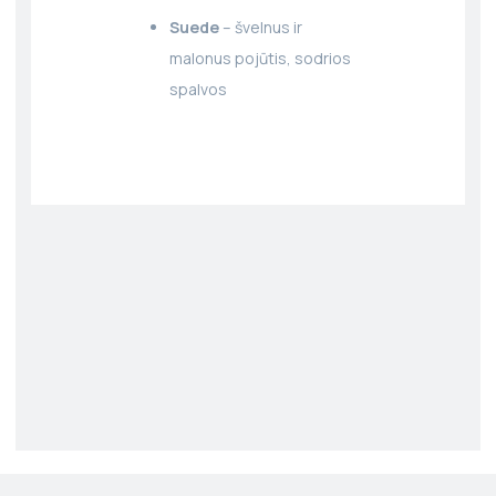
Suede
– švelnus ir
malonus pojūtis, sodrios
spalvos