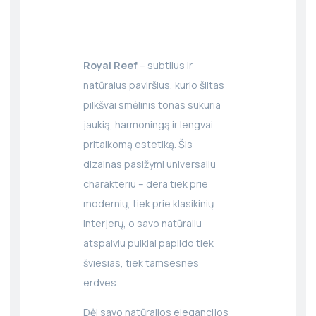
Royal Reef
– subtilus ir
natūralus paviršius, kurio šiltas
pilkšvai smėlinis tonas sukuria
jaukią, harmoningą ir lengvai
pritaikomą estetiką. Šis
dizainas pasižymi universaliu
charakteriu – dera tiek prie
modernių, tiek prie klasikinių
interjerų, o savo natūraliu
atspalviu puikiai papildo tiek
šviesias, tiek tamsesnes
erdves.
Dėl savo natūralios elegancijos