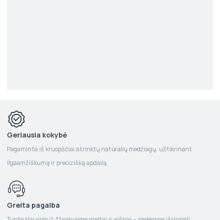
Geriausia kokybė
Pagaminta iš kruopščiai atrinktų natūralių medžiagų, užtikrinant
ilgaamžiškumą ir precizišką apdailą.
Greita pagalba
Turite klausimų? Atsakysime greitai ir aiškiai – padėsime išsirinkti