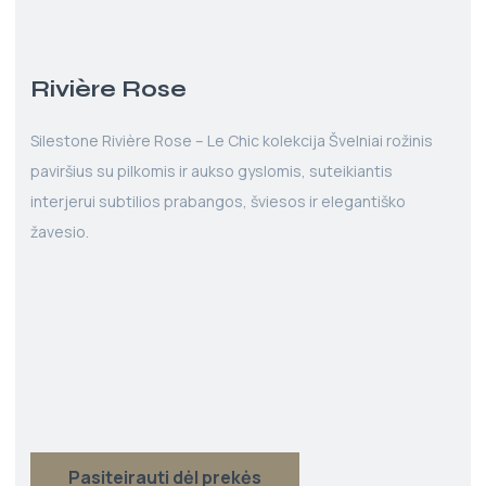
Rivière Rose
Silestone Rivière Rose – Le Chic kolekcija Švelniai rožinis
paviršius su pilkomis ir aukso gyslomis, suteikiantis
interjerui subtilios prabangos, šviesos ir elegantiško
žavesio.
Pasiteirauti dėl prekės