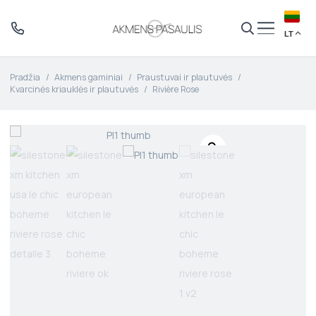
LT
Pradžia
/
Akmens gaminiai
/
Praustuvai ir plautuvės
/
Kvarcinės kriauklės ir plautuvės
/
Rivière Rose