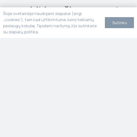
Susitikime šiuose verslo
Šioje svetainėje naudojami slapukai (angl.
renginiuose
„cookies“), tam kad užtikrintume Jums teikiamų
Sutinku
paslaugų kokybę. Tęsdami naršymą Jūs sutinkate
su slapukų politika.