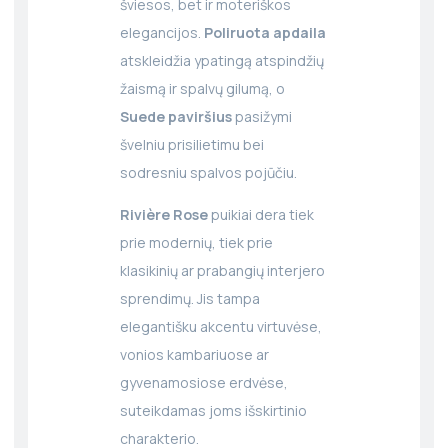
šviesos, bet ir moteriškos
elegancijos.
Poliruota apdaila
atskleidžia ypatingą atspindžių
žaismą ir spalvų gilumą, o
Suede paviršius
pasižymi
švelniu prisilietimu bei
sodresniu spalvos pojūčiu.
Rivière Rose
puikiai dera tiek
prie modernių, tiek prie
klasikinių ar prabangių interjero
sprendimų. Jis tampa
elegantišku akcentu virtuvėse,
vonios kambariuose ar
gyvenamosiose erdvėse,
suteikdamas joms išskirtinio
charakterio.