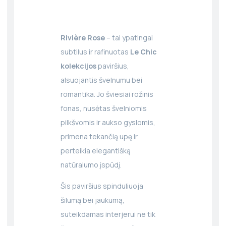
Rivière Rose
– tai ypatingai
subtilus ir rafinuotas
Le Chic
kolekcijos
paviršius,
alsuojantis švelnumu bei
romantika. Jo šviesiai rožinis
fonas, nusėtas švelniomis
pilkšvomis ir aukso gyslomis,
primena tekančią upę ir
perteikia elegantišką
natūralumo įspūdį.
Šis paviršius spinduliuoja
šilumą bei jaukumą,
suteikdamas interjerui ne tik