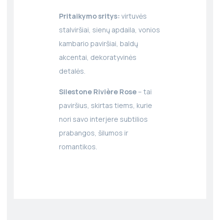
Pritaikymo sritys:
virtuvės
stalviršiai, sienų apdaila, vonios
kambario paviršiai, baldų
akcentai, dekoratyvinės
detalės.
Silestone Rivière Rose
– tai
paviršius, skirtas tiems, kurie
nori savo interjere subtilios
prabangos, šilumos ir
romantikos.