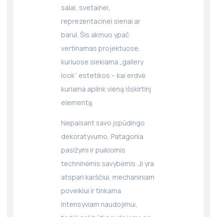
salai, svetainei,
reprezentacinei sienai ar
barui. Šis akmuo ypač
vertinamas projektuose,
kuriuose siekiama „gallery
look“ estetikos – kai erdvė
kuriama aplink vieną išskirtinį
elementą.
Nepaisant savo įspūdingo
dekoratyvumo, Patagonia
pasižymi ir puikiomis
techninėmis savybėmis. Ji yra
atspari karščiui, mechaniniam
poveikiui ir tinkama
intensyviam naudojimui,