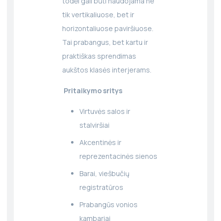
todėl gali būti naudojama ne
tik vertikaliuose, bet ir
horizontaliuose paviršiuose.
Tai prabangus, bet kartu ir
praktiškas sprendimas
aukštos klasės interjerams.
Pritaikymo sritys
Virtuvės salos ir
stalviršiai
Akcentinės ir
reprezentacinės sienos
Barai, viešbučių
registratūros
Prabangūs vonios
kambariai