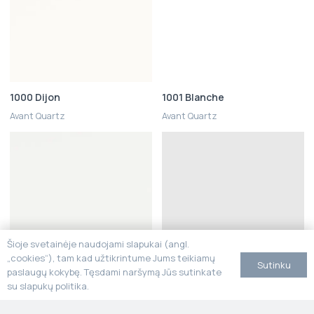
1000 Dijon
1001 Blanche
Avant Quartz
Avant Quartz
Šioje svetainėje naudojami slapukai (angl.
„cookies“), tam kad užtikrintume Jums teikiamų
Sutinku
paslaugų kokybę. Tęsdami naršymą Jūs sutinkate
su slapukų politika.
1001L Blanche
1004 White Quartz
Avant Quartz
Avant Quartz