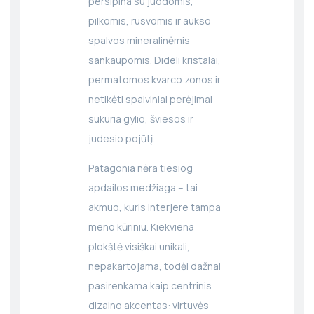
persipina su juodomis,
pilkomis, rusvomis ir aukso
spalvos mineralinėmis
sankaupomis. Dideli kristalai,
permatomos kvarco zonos ir
netikėti spalviniai perėjimai
sukuria gylio, šviesos ir
judesio pojūtį.
Patagonia nėra tiesiog
apdailos medžiaga – tai
akmuo, kuris interjere tampa
meno kūriniu. Kiekviena
plokštė visiškai unikali,
nepakartojama, todėl dažnai
pasirenkama kaip centrinis
dizaino akcentas: virtuvės