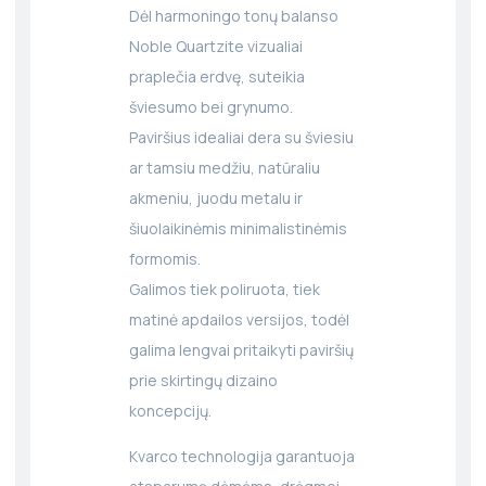
Dėl harmoningo tonų balanso
Noble Quartzite vizualiai
praplečia erdvę, suteikia
šviesumo bei grynumo.
Paviršius idealiai dera su šviesiu
ar tamsiu medžiu, natūraliu
akmeniu, juodu metalu ir
šiuolaikinėmis minimalistinėmis
formomis.
Galimos tiek poliruota, tiek
matinė apdailos versijos, todėl
galima lengvai pritaikyti paviršių
prie skirtingų dizaino
koncepcijų.
Kvarco technologija garantuoja