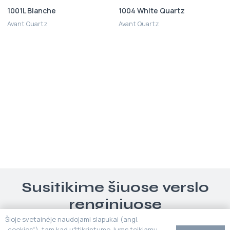
1001L Blanche
1004 White Quartz
Avant Quartz
Avant Quartz
Susitikime šiuose verslo
renginiuose
Šioje svetainėje naudojami slapukai (angl.
„cookies“), tam kad užtikrintume Jums teikiamų