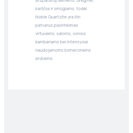
atsparumą dėmėms, drėgmei,
karščiui ir smūgiams, todėl
Noble Quartzite yra itin
patvarus pasirinkimas
virtuvėms, saloms, vonios
kambariams bei intensyviai
naudojamoms komercinėms
erdvėms.