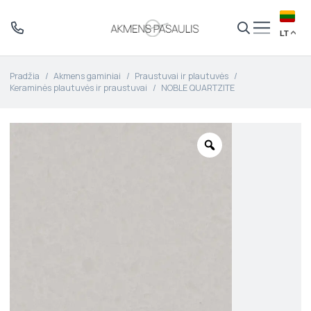
LT
Pradžia
/
Akmens gaminiai
/
Praustuvai ir plautuvės
/
Keraminės plautuvės ir praustuvai
/
NOBLE QUARTZITE