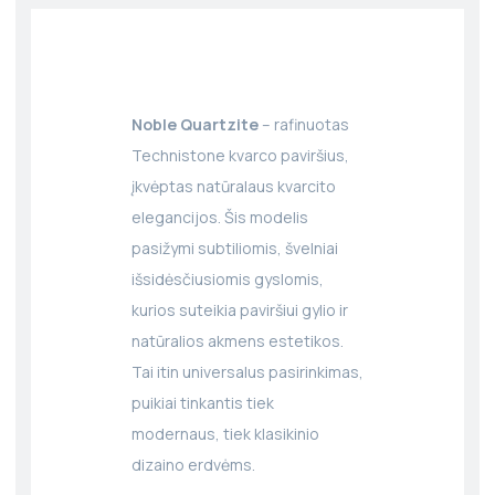
Noble Quartzite
– rafinuotas
Technistone kvarco paviršius,
įkvėptas natūralaus kvarcito
elegancijos. Šis modelis
pasižymi subtiliomis, švelniai
išsidėsčiusiomis gyslomis,
kurios suteikia paviršiui gylio ir
natūralios akmens estetikos.
Tai itin universalus pasirinkimas,
puikiai tinkantis tiek
modernaus, tiek klasikinio
dizaino erdvėms.