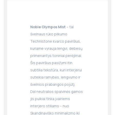
Noble Olympos Mist
– tai
švelnaus rūko pilkumo
Technistone kvarco paviršius,
kuriame vyrauja lengvi, debesų
primenantys toniniai perėjimai.
Šis paviršius pasižymi itin
subtilia tekstūra, kuri interjerui
suteikia ramybės, lengvumo ir
švelnios prabangos pojūtį.
Dėl neutralios spalvinės gamos
jis puikiai tinka įvairiems
interjero stiliams – nuo
Skandinaviško minimalizmo iki