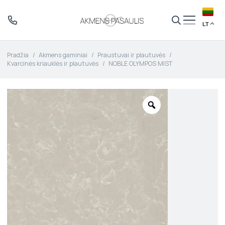
LT
Pradžia
/
Akmens gaminiai
/
Praustuvai ir plautuvės
/
Kvarcinės kriauklės ir plautuvės
/
NOBLE OLYMPOS MIST