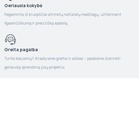
Geriausia kokybė
Pagaminta iš kruopščiai atrinktų natūralių medžiagų, užtikrinant
ilgaamžiškumą ir precizišką apdailą.
Greita pagalba
Turite klausimų? Atsakysime greitai ir aiškiai – padėsime išsirinkti
geriausią sprendimą jūsų projektui.