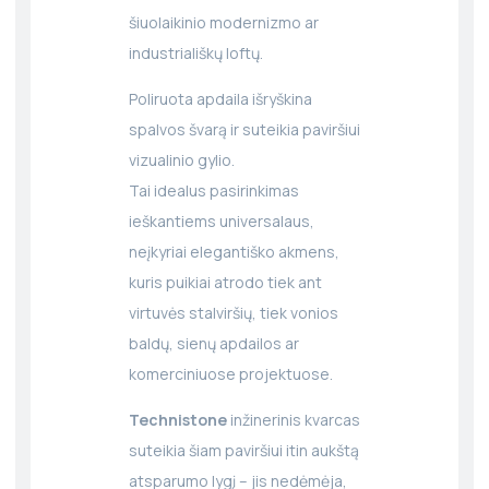
šiuolaikinio modernizmo ar
industria­liškų loftų.
Poliruota apdaila išryškina
spalvos švarą ir suteikia paviršiui
vizualinio gylio.
Tai idealus pasirinkimas
ieškantiems universalaus,
neįkyriai elegantiško akmens,
kuris puikiai atrodo tiek ant
virtuvės stalviršių, tiek vonios
baldų, sienų apdailos ar
komerciniuose projektuose.
Technistone
inžinerinis kvarcas
suteikia šiam paviršiui itin aukštą
atsparumo lygį – jis nedėmėja,