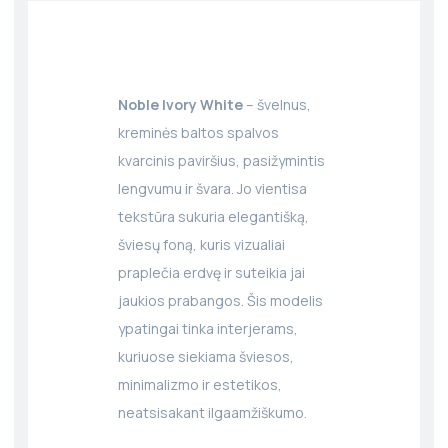
Noble Ivory White
– švelnus,
kreminės baltos spalvos
kvarcinis paviršius, pasižymintis
lengvumu ir švara. Jo vientisa
tekstūra sukuria elegantišką,
šviesų foną, kuris vizualiai
praplečia erdvę ir suteikia jai
jaukios prabangos. Šis modelis
ypatingai tinka interjerams,
kuriuose siekiama šviesos,
minimalizmo ir estetikos,
neatsisakant ilgaamžiškumo.