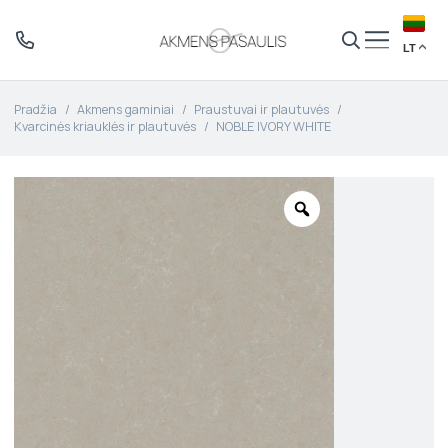
LT
Pradžia
/
Akmens gaminiai
/
Praustuvai ir plautuvės
/
Kvarcinės kriauklės ir plautuvės
/
NOBLE IVORY WHITE