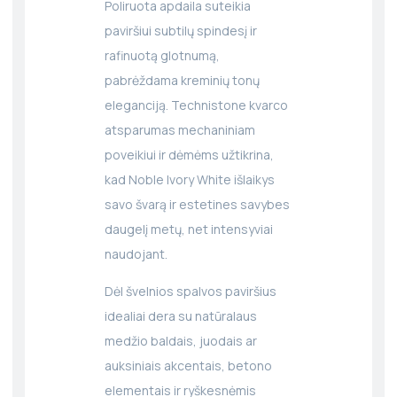
Poliruota apdaila suteikia
paviršiui subtilų spindesį ir
rafinuotą glotnumą,
pabrėždama kreminių tonų
eleganciją. Technistone kvarco
atsparumas mechaniniam
poveikiui ir dėmėms užtikrina,
kad Noble Ivory White išlaikys
savo švarą ir estetines savybes
daugelį metų, net intensyviai
naudojant.
Dėl švelnios spalvos paviršius
idealiai dera su natūralaus
medžio baldais, juodais ar
auksiniais akcentais, betono
elementais ir ryškesnėmis