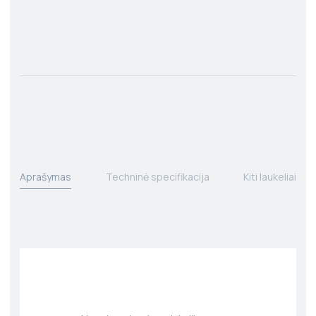
Aprašymas
Techninė specifikacija
Kiti laukeliai