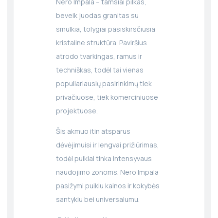
Nero Impala – tamsiai pilkas,
beveik juodas granitas su
smulkia, tolygiai pasiskirsčiusia
kristaline struktūra. Paviršius
atrodo tvarkingas, ramus ir
techniškas, todėl tai vienas
populiariausių pasirinkimų tiek
privačiuose, tiek komerciniuose
projektuose.
Šis akmuo itin atsparus
dėvėjimuisi ir lengvai prižiūrimas,
todėl puikiai tinka intensyvaus
naudojimo zonoms. Nero Impala
pasižymi puikiu kainos ir kokybės
santykiu bei universalumu.