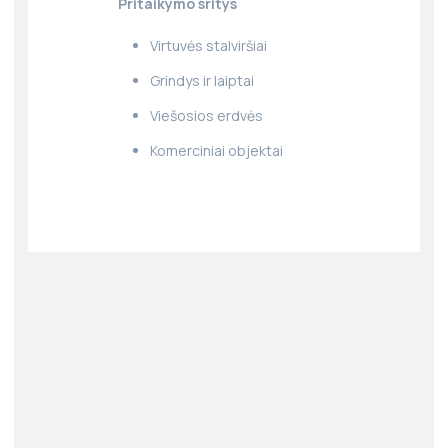
Pritaikymo sritys
Virtuvės stalviršiai
Grindys ir laiptai
Viešosios erdvės
Komerciniai objektai