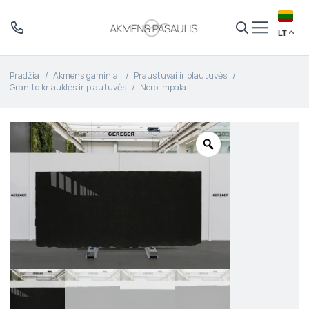
LT
Pradžia
/
Akmens gaminiai
/
Praustuvai ir plautuvės
/
Granito kriauklės ir plautuvės
/
Nero Impala