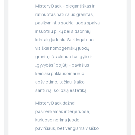
Mistery Black – elegantiškas ir
rafinuotas natūralus granitas,
pasižymintis sodria juoda spalva
ir subtiliu pilkų bei sidabrinių
kristalų judesiu. Skirtingai nuo
visiškai homogeniškų juodų
granitų, šis akmuo turi gylio ir
„gyvybės“ pojūtį – paviršius
keičiasi priklausomai nuo
apšvietimo, tačiau išlaiko
santūrią, solidžią estetiką.
Mistery Black dažnai
pasirenkamas interjeruose,
kuriuose norima juodo
paviršiaus, bet vengiama visiško