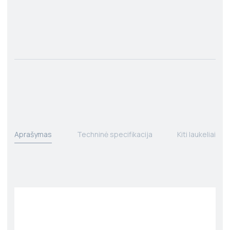
Aprašymas
Techninė specifikacija
Kiti laukeliai