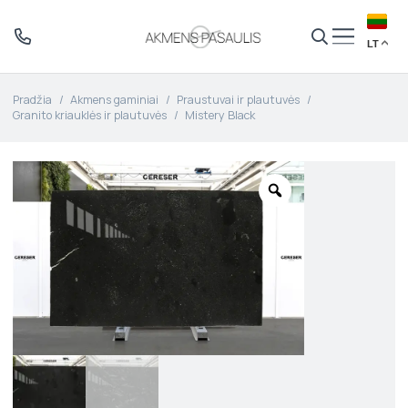
LT
Pradžia
/
Akmens gaminiai
/
Praustuvai ir plautuvės
/
Granito kriauklės ir plautuvės
/
Mistery Black