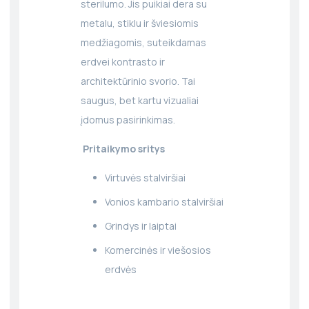
sterilumo. Jis puikiai dera su
metalu, stiklu ir šviesiomis
medžiagomis, suteikdamas
erdvei kontrasto ir
architektūrinio svorio. Tai
saugus, bet kartu vizualiai
įdomus pasirinkimas.
Pritaikymo sritys
Virtuvės stalviršiai
Vonios kambario stalviršiai
Grindys ir laiptai
Komercinės ir viešosios
erdvės