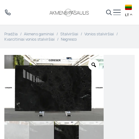
LT
Pradžia
/
Akmens gaminiai
/
Stalviršiai
/
Vonios stalviršiai
/
Kvarcitiniai vonios stalviršiai
/
Negresco