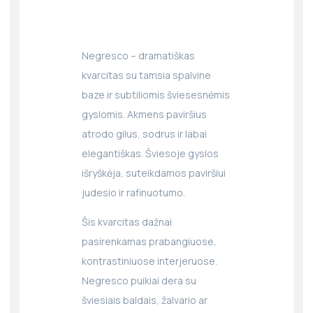
Negresco – dramatiškas
kvarcitas su tamsia spalvine
baze ir subtiliomis šviesesnėmis
gyslomis. Akmens paviršius
atrodo gilus, sodrus ir labai
elegantiškas. Šviesoje gyslos
išryškėja, suteikdamos paviršiui
judesio ir rafinuotumo.
Šis kvarcitas dažnai
pasirenkamas prabangiuose,
kontrastiniuose interjeruose.
Negresco puikiai dera su
šviesiais baldais, žalvario ar