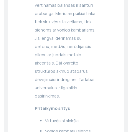
vertinamas balansas ir santūri
prabanga. Meridian puikiai tinka
tiek virtuvės stalviršiams, tiek
sienoms ar vonios kambariams.
Jis lengvai derinamas su
betonu, medžiu, nerūdijančiu
plienu ar juodais metalo
akcentais. Dėl kvarcito
struktūros akmuo atsparus
dėvėjimuisi ir drėgmei. Tai labai
universalus ir ilgalaikis
pasirinkimas.
Pritaikymo sritys
Virtuvės stalviršiai
Vonios kambarių sienos