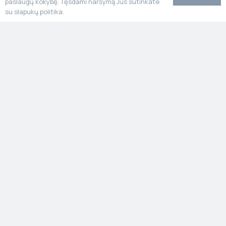
paslaugų kokybę. Tęsdami naršymą Jūs sutinkate
su slapukų politika.
Stone Poland