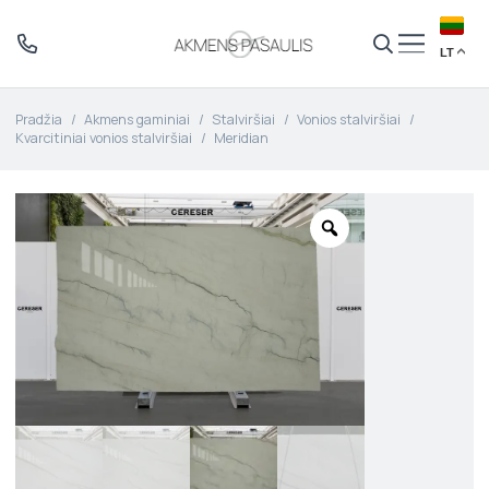
LT
Pradžia
/
Akmens gaminiai
/
Stalviršiai
/
Vonios stalviršiai
/
Kvarcitiniai vonios stalviršiai
/
Meridian