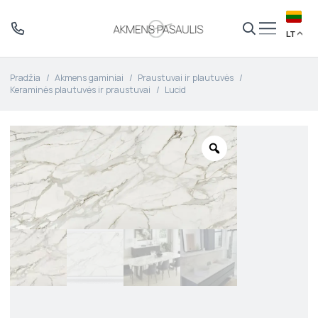
LT
Pradžia
/
Akmens gaminiai
/
Praustuvai ir plautuvės
/
Keraminės plautuvės ir praustuvai
/
Lucid