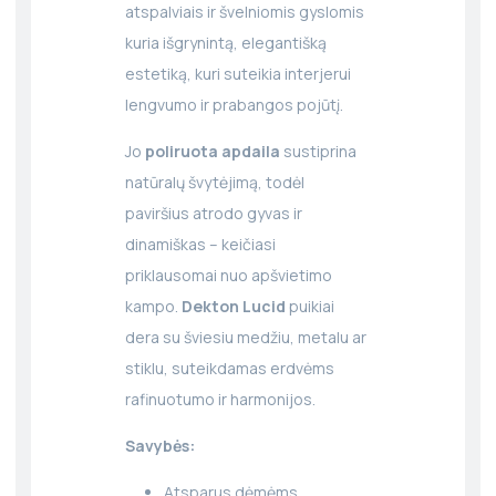
atspalviais ir švelniomis gyslomis
kuria išgrynintą, elegantišką
estetiką, kuri suteikia interjerui
lengvumo ir prabangos pojūtį.
Jo
poliruota apdaila
sustiprina
natūralų švytėjimą, todėl
paviršius atrodo gyvas ir
dinamiškas – keičiasi
priklausomai nuo apšvietimo
kampo.
Dekton Lucid
puikiai
dera su šviesiu medžiu, metalu ar
stiklu, suteikdamas erdvėms
rafinuotumo ir harmonijos.
Savybės:
Atsparus dėmėms,