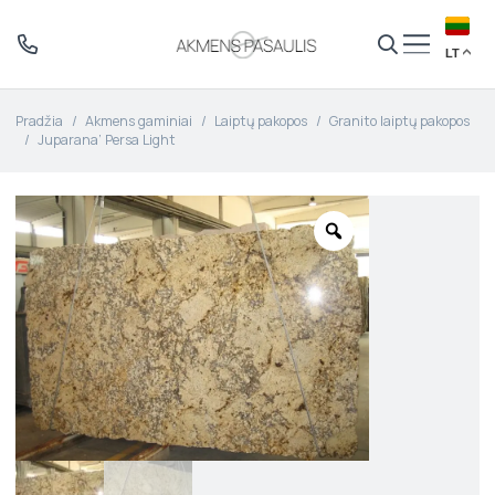
LT
Pradžia
/
Akmens gaminiai
/
Laiptų pakopos
/
Granito laiptų pakopos
/
Juparana’ Persa Light