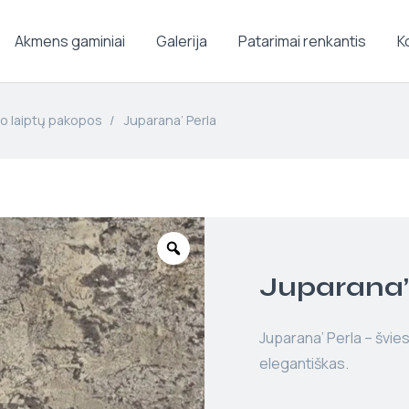
Akmens gaminiai
Galerija
Patarimai renkantis
K
to laiptų pakopos
/
Juparana’ Perla
Juparana’
Juparana’ Perla – švies
elegantiškas.