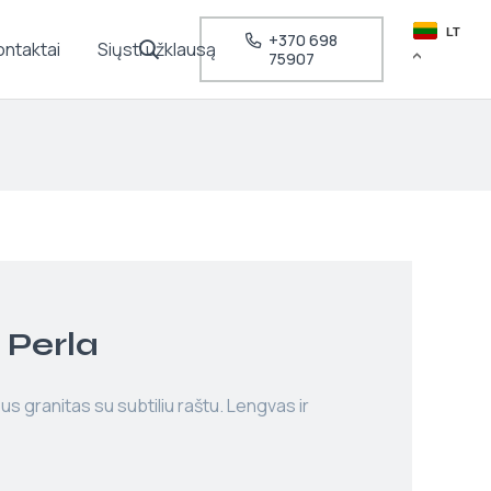
LT
+370 698
ontaktai
Siųsti užklausą
75907
 Perla
us granitas su subtiliu raštu. Lengvas ir