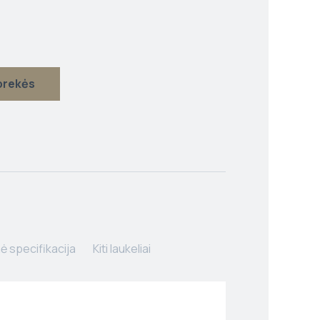
 prekės
ė specifikacija
Kiti laukeliai