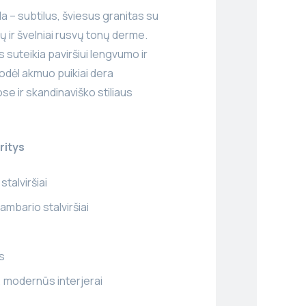
a – subtilus, šviesus granitas su
vų ir švelniai rusvų tonų derme.
 suteikia paviršiui lengvumo ir
odėl akmuo puikiai dera
ose ir skandinaviško stiliaus
ritys
stalviršiai
ambario stalviršiai
s
 modernūs interjerai