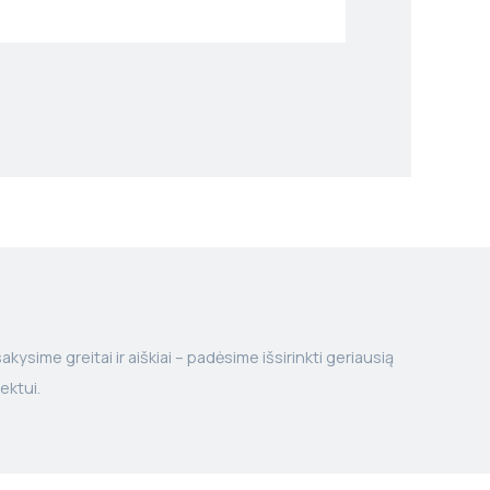
kysime greitai ir aiškiai – padėsime išsirinkti geriausią
ektui.