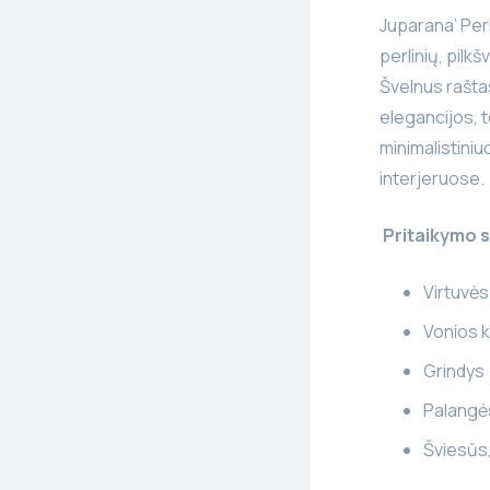
Juparana’ Perl
perlinių, pilkš
Švelnus raštas
elegancijos, t
minimalistiniu
interjeruose.
Pritaikymo s
Virtuvės 
Vonios k
Grindys
Palangė
Šviesūs,