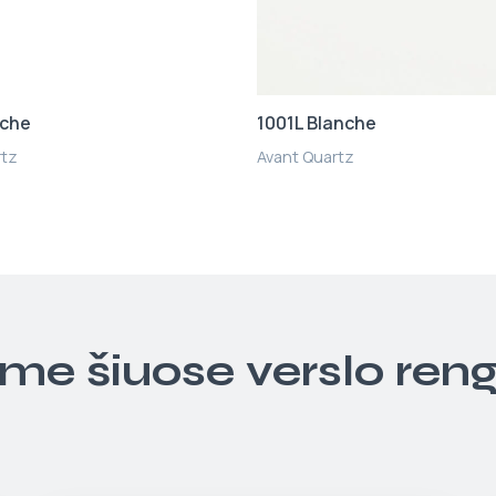
nche
1001L Blanche
rtz
Avant Quartz
ime šiuose verslo ren