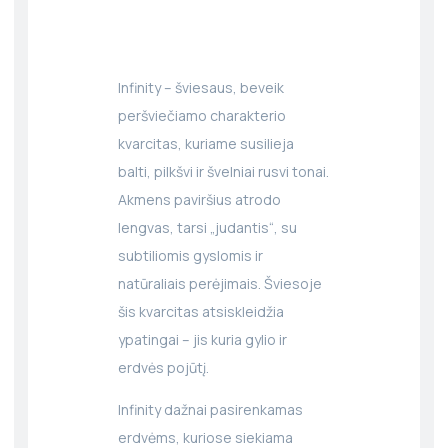
Infinity – šviesaus, beveik
peršviečiamo charakterio
kvarcitas, kuriame susilieja
balti, pilkšvi ir švelniai rusvi tonai.
Akmens paviršius atrodo
lengvas, tarsi „judantis“, su
subtiliomis gyslomis ir
natūraliais perėjimais. Šviesoje
šis kvarcitas atsiskleidžia
ypatingai – jis kuria gylio ir
erdvės pojūtį.
Infinity dažnai pasirenkamas
erdvėms, kuriose siekiama