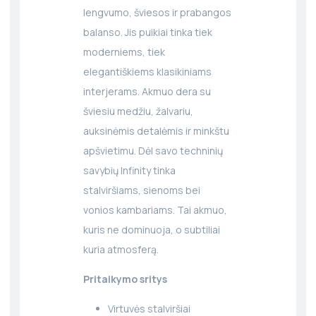
lengvumo, šviesos ir prabangos
balanso. Jis puikiai tinka tiek
moderniems, tiek
elegantiškiems klasikiniams
interjerams. Akmuo dera su
šviesiu medžiu, žalvariu,
auksinėmis detalėmis ir minkštu
apšvietimu. Dėl savo techninių
savybių Infinity tinka
stalviršiams, sienoms bei
vonios kambariams. Tai akmuo,
kuris ne dominuoja, o subtiliai
kuria atmosferą.
Pritaikymo sritys
Virtuvės stalviršiai