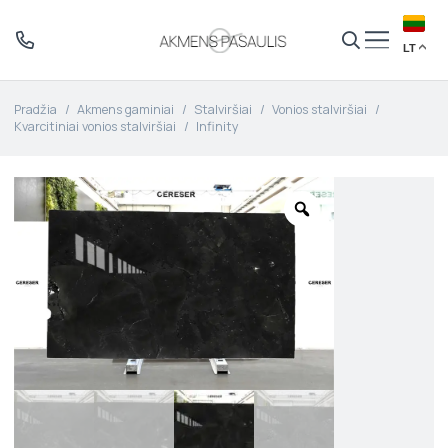
LT
Pradžia
/
Akmens gaminiai
/
Stalviršiai
/
Vonios stalviršiai
/
Kvarcitiniai vonios stalviršiai
/
Infinity