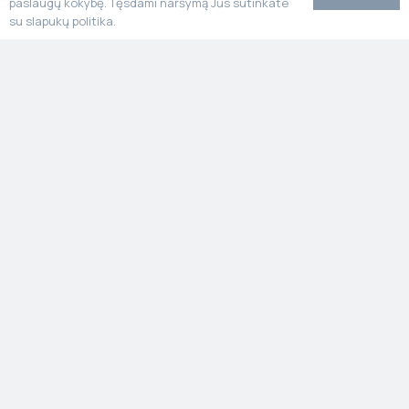
paslaugų kokybę. Tęsdami naršymą Jūs sutinkate
su slapukų politika.
Stone Poland