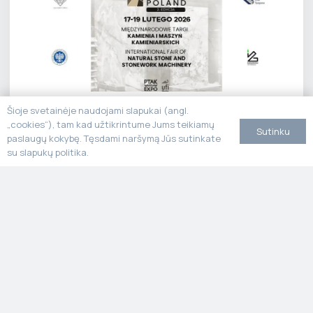
Stone Poland
Šioje svetainėje naudojami slapukai (angl.
„cookies“), tam kad užtikrintume Jums teikiamų
Sutinku
paslaugų kokybę. Tęsdami naršymą Jūs sutinkate
su slapukų politika.
MARMO+MAC