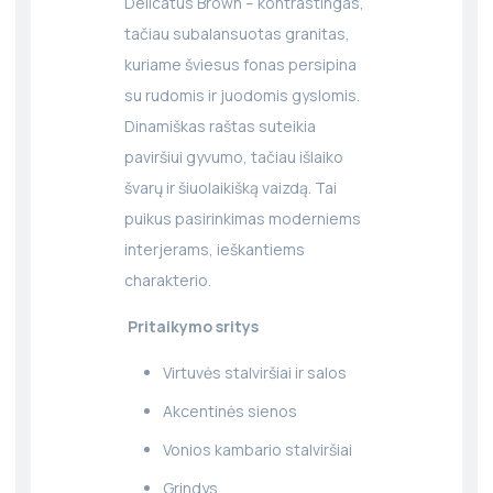
Delicatus Brown – kontrastingas,
tačiau subalansuotas granitas,
kuriame šviesus fonas persipina
su rudomis ir juodomis gyslomis.
Dinamiškas raštas suteikia
paviršiui gyvumo, tačiau išlaiko
švarų ir šiuolaikišką vaizdą. Tai
puikus pasirinkimas moderniems
interjerams, ieškantiems
charakterio.
Pritaikymo sritys
Virtuvės stalviršiai ir salos
Akcentinės sienos
Vonios kambario stalviršiai
Grindys