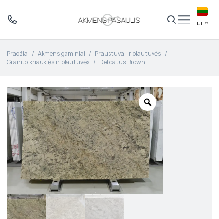
LT
Pradžia
/
Akmens gaminiai
/
Praustuvai ir plautuvės
/
Granito kriauklės ir plautuvės
/
Delicatus Brown