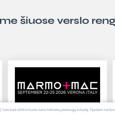
ime šiuose verslo ren
“), tam kad užtikrintume Jums teikiamų paslaugų kokybę. Tęsdami naršymą
MARMO+MAC