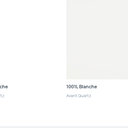
nche
1001L Blanche
rtz
Avant Quartz