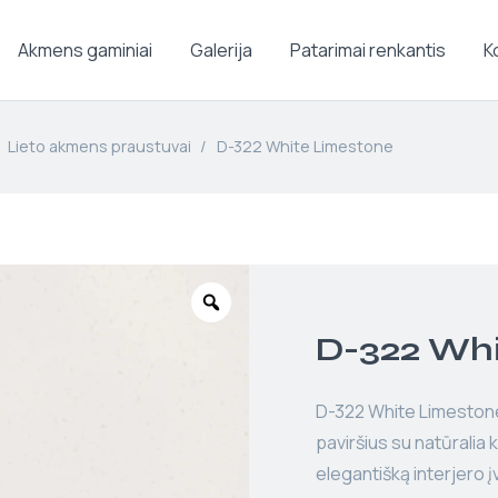
Akmens gaminiai
Galerija
Patarimai renkantis
K
Lieto akmens praustuvai
/
D-322 White Limestone
D-322 Whi
D-322 White Limeston
paviršius su natūralia 
elegantišką interjero įva