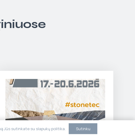
giniuose
Sutinku
 Jūs sutinkate su slapukų politika.
Stonetec