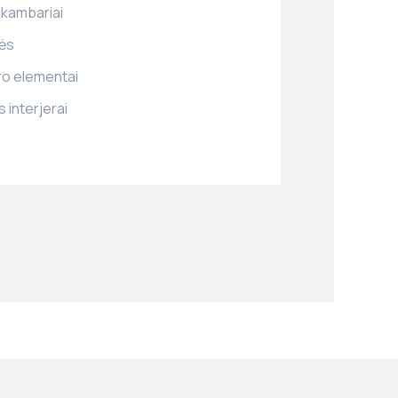
 kambariai
ės
ro elementai
 interjerai