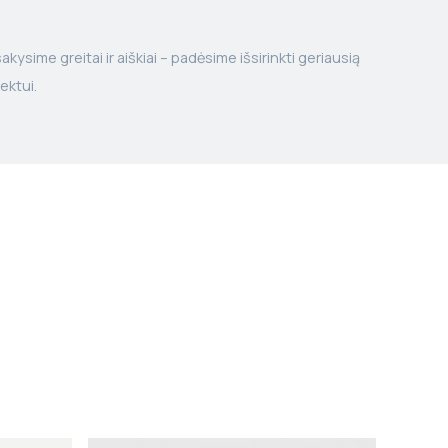
kysime greitai ir aiškiai – padėsime išsirinkti geriausią
ektui.