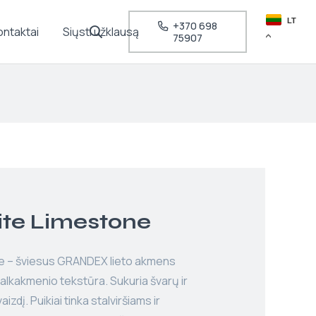
LT
+370 698
ontaktai
Siųsti užklausą
75907
te Limestone
e – šviesus GRANDEX lieto akmens
kalkakmenio tekstūra. Sukuria švarų ir
izdį. Puikiai tinka stalviršiams ir