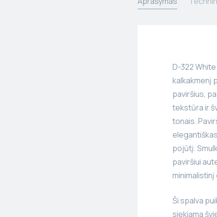
Aprašymas
Technin
D-322 White 
kalkakmenį p
paviršius, pa
tekstūra ir š
tonais. Pavir
elegantiškas
pojūtį. Smulk
paviršiui aut
minimalistinį
Ši spalva pui
siekiama švi