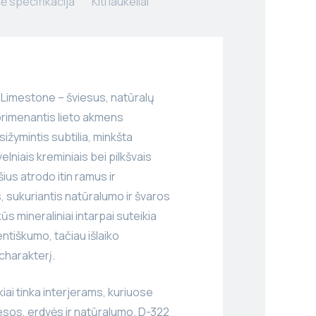
ė specifikacija
Kiti laukeliai
Limestone – šviesus, natūralų
rimenantis lieto akmens
sižymintis subtilia, minkšta
velniais kreminiais bei pilkšvais
šius atrodo itin ramus ir
, sukuriantis natūralumo ir švaros
ūs mineraliniai intarpai suteikia
entiškumo, tačiau išlaiko
 charakterį.
kiai tinka interjerams, kuriuose
esos, erdvės ir natūralumo. D-322