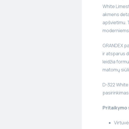
White Limest
akmens detalė
apšvietimu. T
moderniems, 
GRANDEX pavi
ir atsparus d
leidžia form
matomų siūli
D-322 White
pasirinkimas 
Pritaikymo 
Virtuvės