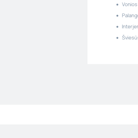
Vonios
Palang
Interje
Šviesūs