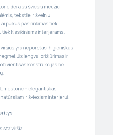
one dera su šviesiu medžiu,
mis, tekstile ir švelniu
ai puikus pasirinkimas tiek
tiek klasikiniams interjerams.
ršius yra neporėtas, higieniškas
rėgmei. Jis lengvai prižiūrimas ir
uoti vientisas konstrukcijas be
ų.
 Limestone – elegantiškas
natūraliam ir šviesiam interjerui.
sritys
 stalviršiai