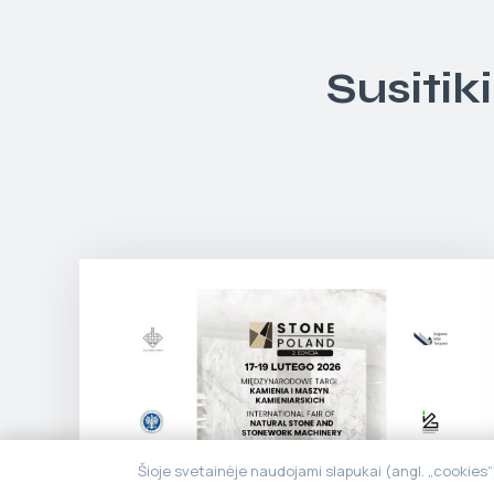
Susitik
Šioje svetainėje naudojami slapukai (angl. „cookies
Stone Poland