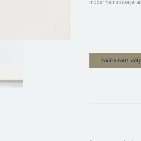
moderniems interjerams
Pasiteirauti dėl