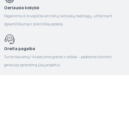
Geriausia kokybė
Pagaminta iš kruopščiai atrinktų natūralių medžiagų, užtikrinant
ilgaamžiškumą ir precizišką apdailą.
Greita pagalba
Turite klausimų? Atsakysime greitai ir aiškiai – padėsime išsirinkti
geriausią sprendimą jūsų projektui.