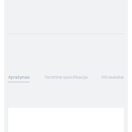
Aprašymas
Techninė specifikacija
Kiti laukeliai