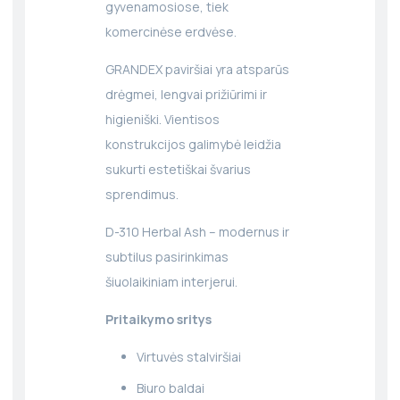
gyvenamosiose, tiek
komercinėse erdvėse.
GRANDEX paviršiai yra atsparūs
drėgmei, lengvai prižiūrimi ir
higieniški. Vientisos
konstrukcijos galimybė leidžia
sukurti estetiškai švarius
sprendimus.
D-310 Herbal Ash – modernus ir
subtilus pasirinkimas
šiuolaikiniam interjerui.
Pritaikymo sritys
Virtuvės stalviršiai
Biuro baldai