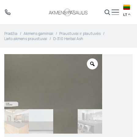
LT
Pradžia
/
Akmens gaminiai
/
Praustuvai ir plautuvės
/
Lieto akmens praustuvai
/
D-310 Herbal Ash