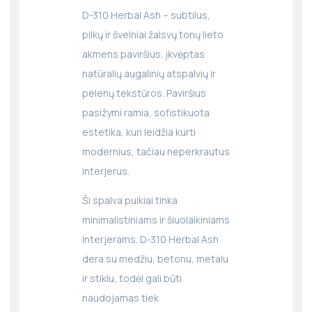
D-310 Herbal Ash – subtilus,
pilkų ir švelniai žalsvų tonų lieto
akmens paviršius, įkvėptas
natūralių augalinių atspalvių ir
pelenų tekstūros. Paviršius
pasižymi ramia, sofistikuota
estetika, kuri leidžia kurti
modernius, tačiau neperkrautus
interjerus.
Ši spalva puikiai tinka
minimalistiniams ir šiuolaikiniams
interjerams. D-310 Herbal Ash
dera su medžiu, betonu, metalu
ir stiklu, todėl gali būti
naudojamas tiek