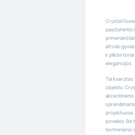
Crystal Flowe
pasižymintis iš
primenančiais
atrodo gyvas,
ir pilkšvi ton
elegancijos.
Tai kvarcitas
objektu. Crys
akcentinėms s
sprendimams.
projektuose, 
poveikio. Be 
techninėmis 