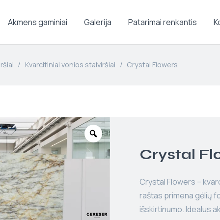
Akmens gaminiai
Galerija
Patarimai renkantis
K
ršiai
/
Kvarcitiniai vonios stalviršiai
/
Crystal Flowers
Crystal Fl
Crystal Flowers – kvarc
raštas primena gėlių f
išskirtinumo. Idealus