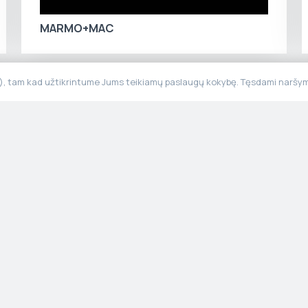
MARMO+MAC
“), tam kad užtikrintume Jums teikiamų paslaugų kokybę. Tęsdami naršymą
Meniu
Informaci
Pradžia
Privatumo po
Produktai
Taisyklės ir
Apie mus
Tvarumas
Gamyba
Galerija
Kontaktai