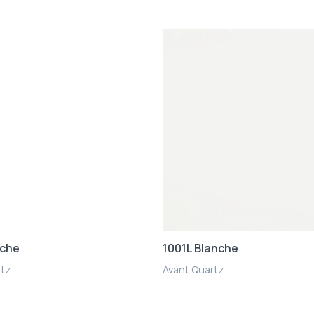
nche
1001L Blanche
rtz
Avant Quartz