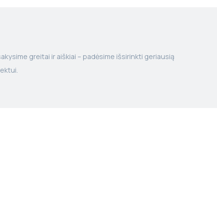
kysime greitai ir aiškiai – padėsime išsirinkti geriausią
ektui.