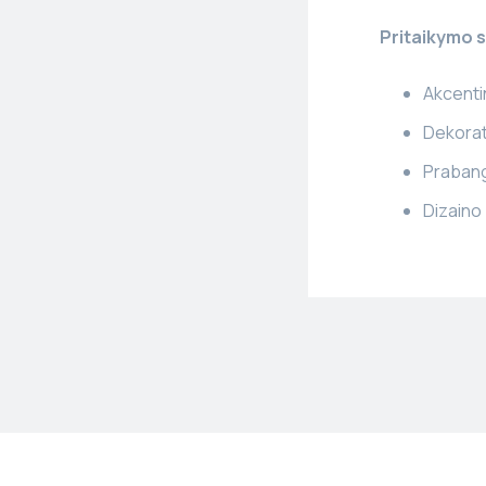
Pritaikymo s
Akcenti
Dekorat
Prabang
Dizaino 