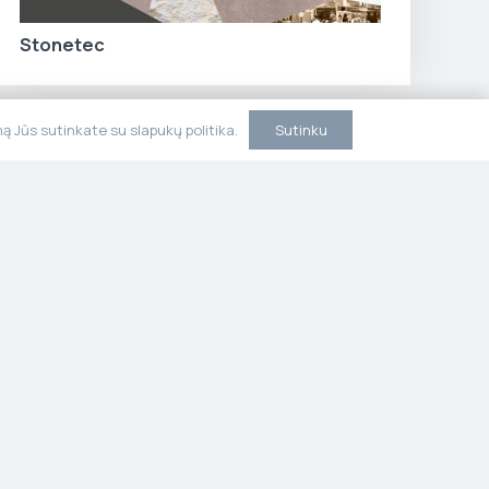
Stonetec
Sutinku
 Jūs sutinkate su slapukų politika.
ja
Kontaktai
litika
Susisiekite su mumis.
 sąlygos
Konsultuojame,
projektuojame ir
įgyvendiname rytų vidurio ir
pietų Lietuvoje.