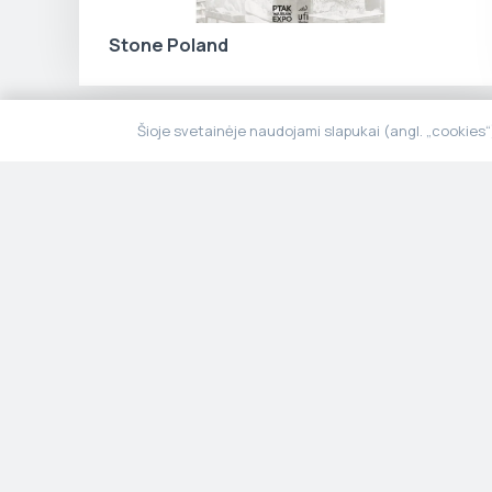
Stone Poland
Šioje svetainėje naudojami slapukai (angl. „cookies
Kai tvarumas susilieja su estetika ir
ilgaamžiškumu