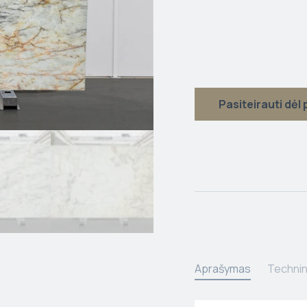
Pasiteirauti dėl
Aprašymas
Technin