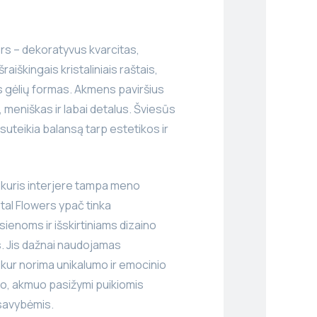
rs – dekoratyvus kvarcitas,
raiškingais kristaliniais raštais,
 gėlių formas. Akmens paviršius
 meniškas ir labai detalus. Šviesūs
ai suteikia balansą tarp estetikos ir
, kuris interjere tampa meno
tal Flowers ypač tinka
ienoms ir išskirtiniams dizaino
 Jis dažnai naudojamas
kur norima unikalumo ir emocinio
to, akmuo pasižymi puikiomis
savybėmis.