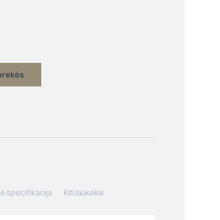
 prekės
ė specifikacija
Kiti laukeliai