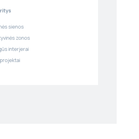
ritys
nės sienos
yvinės zonos
ūs interjerai
projektai