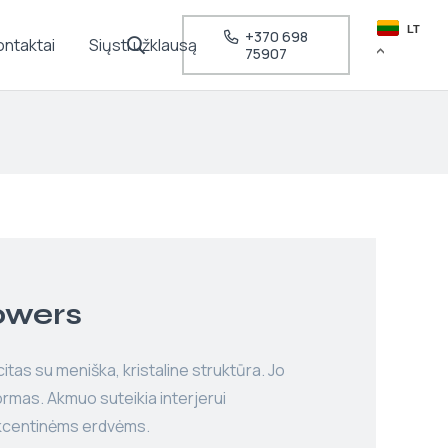
LT
+370 698
ontaktai
Siųsti užklausą
75907
owers
itas su meniška, kristaline struktūra. Jo
ormas. Akmuo suteikia interjerui
 akcentinėms erdvėms.