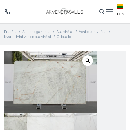
LT
Pradžia
/
Akmens gaminiai
/
Stalviršiai
/
Vonios stalviršiai
/
Kvarcitiniai vonios stalviršiai
/
Cristallo