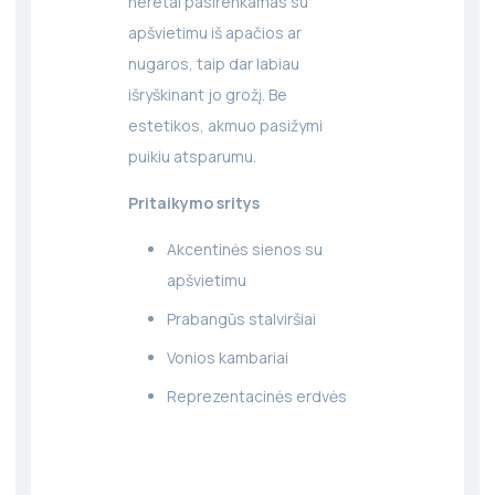
neretai pasirenkamas su
apšvietimu iš apačios ar
nugaros, taip dar labiau
išryškinant jo grožį. Be
estetikos, akmuo pasižymi
puikiu atsparumu.
Pritaikymo sritys
Akcentinės sienos su
apšvietimu
Prabangūs stalviršiai
Vonios kambariai
Reprezentacinės erdvės