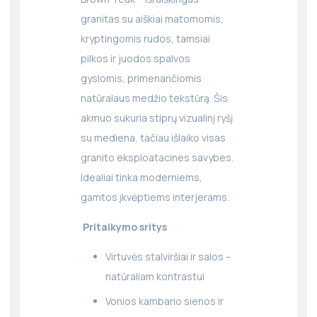
granitas su aiškiai matomomis,
kryptingomis rudos, tamsiai
pilkos ir juodos spalvos
gyslomis, primenančiomis
natūralaus medžio tekstūrą. Šis
akmuo sukuria stiprų vizualinį ryšį
su mediena, tačiau išlaiko visas
granito eksploatacines savybes.
Idealiai tinka moderniems,
gamtos įkvėptiems interjerams.
Pritaikymo sritys
Virtuvės stalviršiai ir salos –
natūraliam kontrastui
Vonios kambario sienos ir