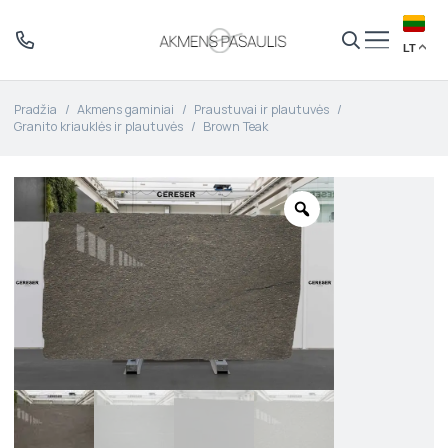
LT
Pradžia
/
Akmens gaminiai
/
Praustuvai ir plautuvės
/
Granito kriauklės ir plautuvės
/
Brown Teak