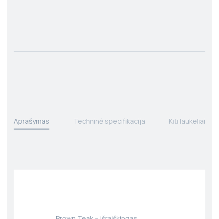
Aprašymas
Techninė specifikacija
Kiti laukeliai
Brown Teak – išraiškingas