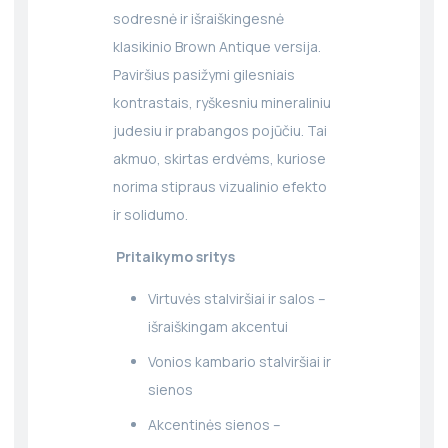
sodresnė ir išraiškingesnė
klasikinio Brown Antique versija.
Paviršius pasižymi gilesniais
kontrastais, ryškesniu mineraliniu
judesiu ir prabangos pojūčiu. Tai
akmuo, skirtas erdvėms, kuriose
norima stipraus vizualinio efekto
ir solidumo.
Pritaikymo sritys
Virtuvės stalviršiai ir salos –
išraiškingam akcentui
Vonios kambario stalviršiai ir
sienos
Akcentinės sienos –