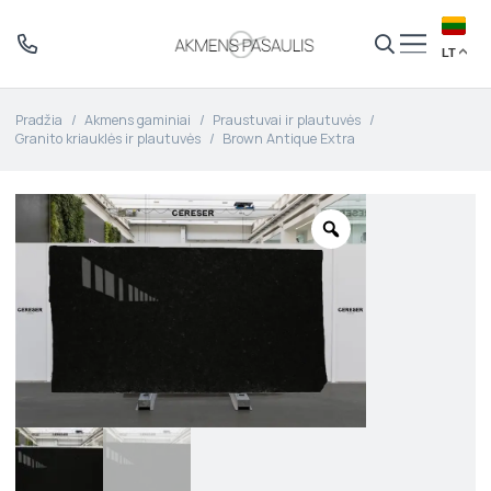
LT
Pradžia
/
Akmens gaminiai
/
Praustuvai ir plautuvės
/
Granito kriauklės ir plautuvės
/
Brown Antique Extra