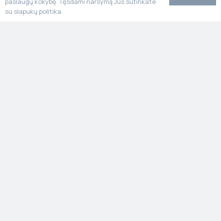
paslaugų kokybę. Tęsdami naršymą Jūs sutinkate
su slapukų politika.
Stone Poland