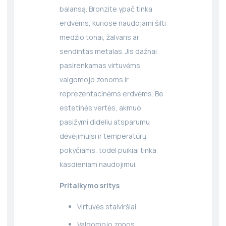
balansą. Bronzite ypač tinka
erdvėms, kuriose naudojami šilti
medžio tonai, žalvaris ar
sendintas metalas. Jis dažnai
pasirenkamas virtuvėms,
valgomojo zonoms ir
reprezentacinėms erdvėms. Be
estetinės vertės, akmuo
pasižymi dideliu atsparumu
dėvėjimuisi ir temperatūrų
pokyčiams, todėl puikiai tinka
kasdieniam naudojimui.
Pritaikymo sritys
Virtuvės stalviršiai
Valgomojo zonos