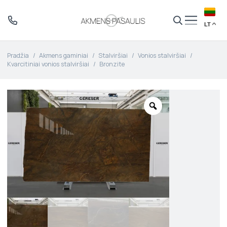
LT
Pradžia
/
Akmens gaminiai
/
Stalviršiai
/
Vonios stalviršiai
/
Kvarcitiniai vonios stalviršiai
/
Bronzite