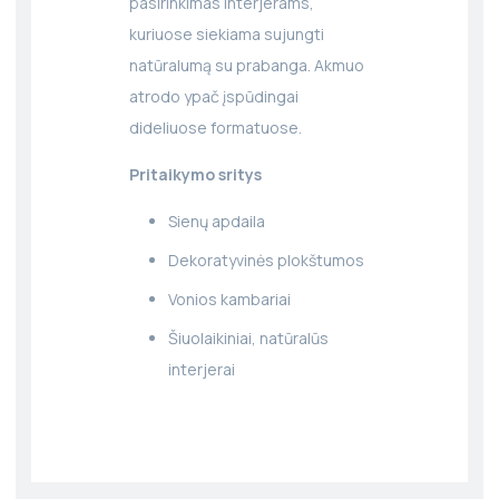
pasirinkimas interjerams,
kuriuose siekiama sujungti
natūralumą su prabanga. Akmuo
atrodo ypač įspūdingai
dideliuose formatuose.
Pritaikymo sritys
Sienų apdaila
Dekoratyvinės plokštumos
Vonios kambariai
Šiuolaikiniai, natūralūs
interjerai