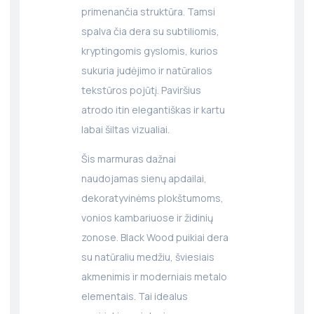
primenančia struktūra. Tamsi
spalva čia dera su subtiliomis,
kryptingomis gyslomis, kurios
sukuria judėjimo ir natūralios
tekstūros pojūtį. Paviršius
atrodo itin elegantiškas ir kartu
labai šiltas vizualiai.
Šis marmuras dažnai
naudojamas sienų apdailai,
dekoratyvinėms plokštumoms,
vonios kambariuose ir židinių
zonose. Black Wood puikiai dera
su natūraliu medžiu, šviesiais
akmenimis ir moderniais metalo
elementais. Tai idealus