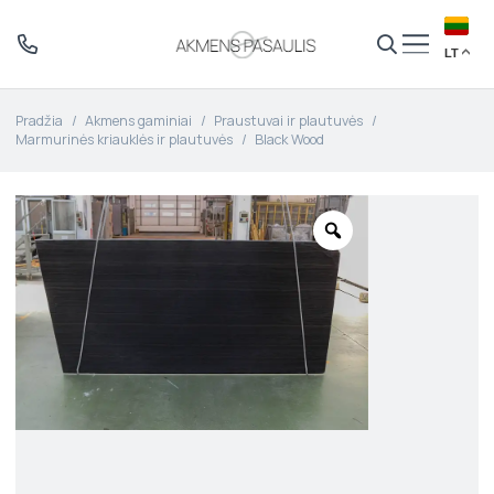
LT
Pradžia
/
Akmens gaminiai
/
Praustuvai ir plautuvės
/
Marmurinės kriauklės ir plautuvės
/
Black Wood