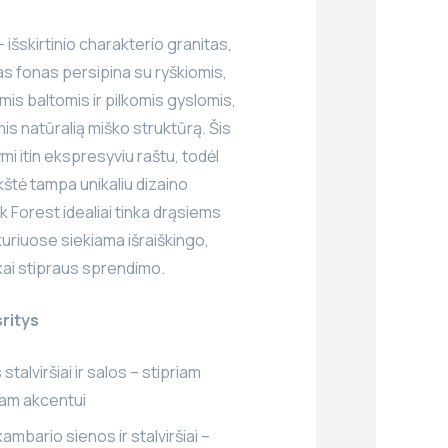
 išskirtinio charakterio granitas,
s fonas persipina su ryškiomis,
mis baltomis ir pilkomis gyslomis,
s natūralią miško struktūrą. Šis
i itin ekspresyviu raštu, todėl
kštė tampa unikaliu dizaino
k Forest idealiai tinka drąsiems
kuriuose siekiama išraiškingo,
kai stipraus sprendimo.
ritys
 stalviršiai ir salos – stipriam
iam akcentui
ambario sienos ir stalviršiai –