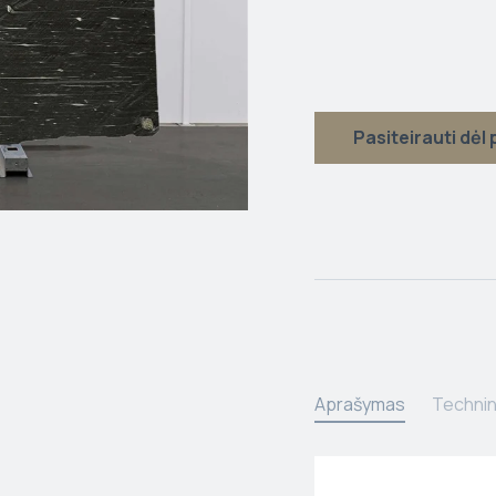
Pasiteirauti dėl
Aprašymas
Technin