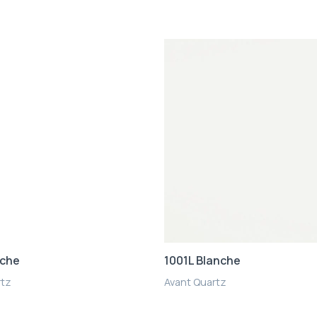
nche
1001L Blanche
rtz
Avant Quartz