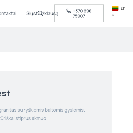
LT
+370 698
ontaktai
Siųsti užklausą
75907
est
granitas su ryškiomis baltomis gyslomis.
ktūriškai stiprus akmuo.