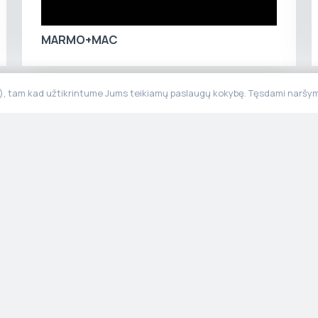
MARMO+MAC
“), tam kad užtikrintume Jums teikiamų paslaugų kokybę. Tęsdami naršymą
Meniu
Informaci
Pradžia
Privatumo po
Produktai
Taisyklės ir
Apie mus
Tvarumas
Gamyba
Galerija
Kontaktai