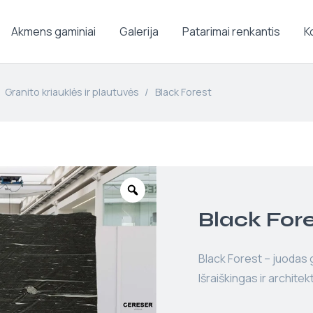
Akmens gaminiai
Galerija
Patarimai renkantis
K
Granito kriauklės ir plautuvės
/
Black Forest
Black For
Black Forest – juodas 
Išraiškingas ir archite