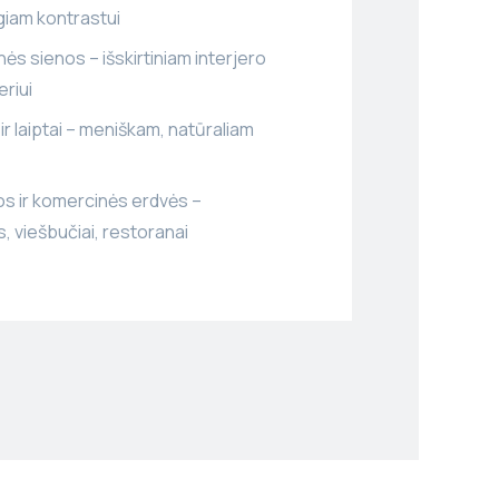
iam kontrastui
ės sienos – išskirtiniam interjero
riui
ir laiptai – meniškam, natūraliam
os ir komercinės erdvės –
s, viešbučiai, restoranai