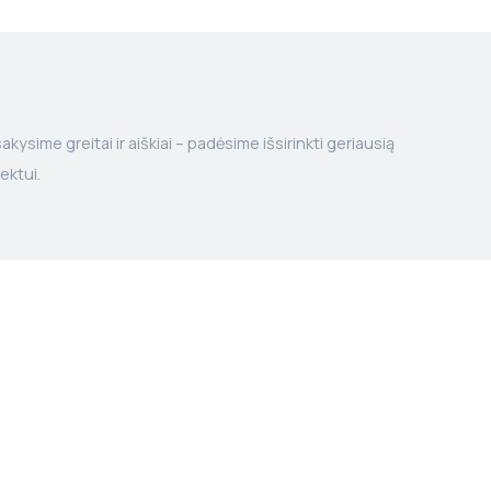
kysime greitai ir aiškiai – padėsime išsirinkti geriausią
ektui.