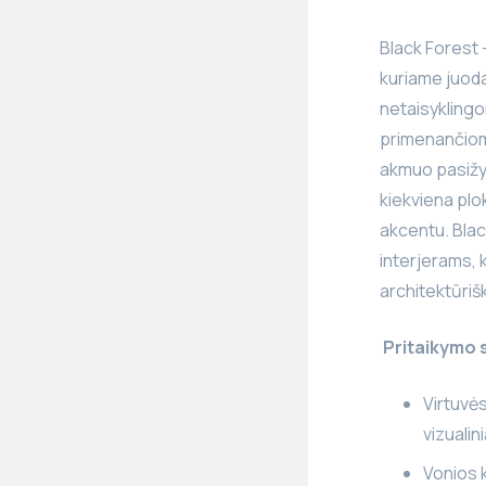
Black Forest –
kuriame juoda
netaisyklingo
primenančiomi
akmuo pasižym
kiekviena plo
akcentu. Blac
interjerams, 
architektūriš
Pritaikymo s
Virtuvės
vizualin
Vonios k