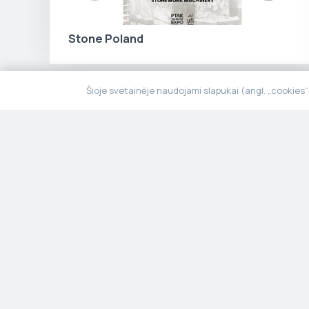
Stone Poland
Šioje svetainėje naudojami slapukai (angl. „cookies
Kai tvarumas susilieja su estetika ir
ilgaamžiškumu