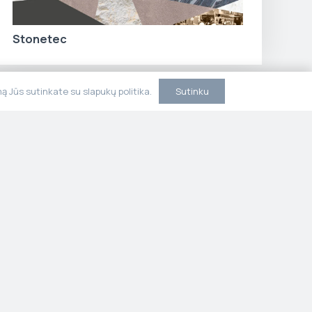
Stonetec
Sutinku
 Jūs sutinkate su slapukų politika.
ja
Kontaktai
litika
Susisiekite su mumis.
 sąlygos
Konsultuojame,
projektuojame ir
įgyvendiname rytų vidurio ir
pietų Lietuvoje.