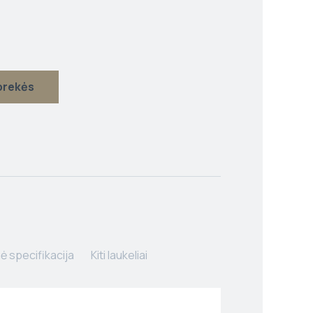
 prekės
ė specifikacija
Kiti laukeliai