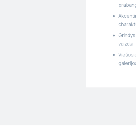
prabang
Akcentin
charakte
Grindys 
vaizdui
Viešosi
galerijo