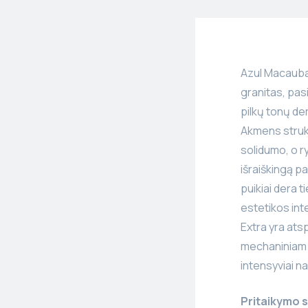
Azul Macauba
granitas, pasi
pilkų tonų der
Akmens strukt
solidumo, o ry
išraiškingą pa
puikiai dera t
estetikos in
Extra yra atsp
mechaniniam p
intensyviai 
Pritaikymo s