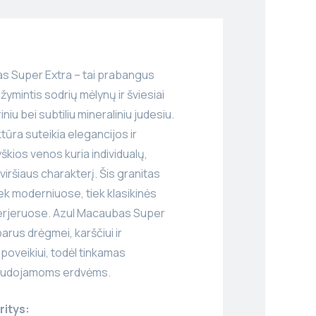
s Super Extra – tai prabangus
žymintis sodrių mėlynų ir šviesiai
iniu bei subtiliu mineraliniu judesiu.
ūra suteikia elegancijos ir
škios venos kuria individualų,
viršiaus charakterį. Šis granitas
iek moderniuose, tiek klasikinės
terjeruose. Azul Macaubas Super
arus drėgmei, karščiui ir
oveikiui, todėl tinkamas
naudojamoms erdvėms.
ritys: