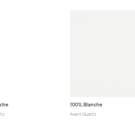
nche
1001L Blanche
rtz
Avant Quartz