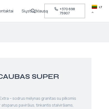
LT
+370 698
ontaktai
Siųsti užklausą
75907
CAUBAS SUPER
xtra – sodrus mėlynas granitas su pilkomis
 atsparus paviršius, tinkantis stalviršiams,