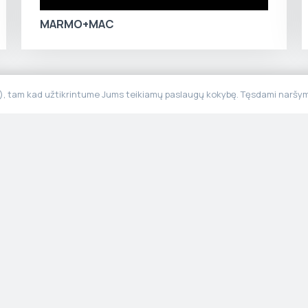
MARMO+MAC
“), tam kad užtikrintume Jums teikiamų paslaugų kokybę. Tęsdami naršymą
Meniu
Informaci
Pradžia
Privatumo po
Produktai
Taisyklės ir
Apie mus
Tvarumas
Gamyba
Galerija
Kontaktai