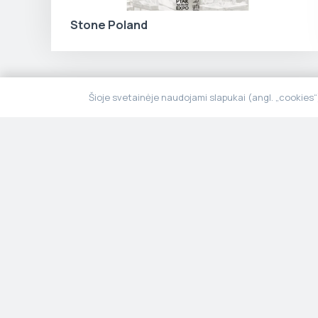
Stone Poland
Šioje svetainėje naudojami slapukai (angl. „cookies
Kai tvarumas susilieja su estetika ir
ilgaamžiškumu