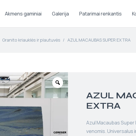
Akmens gaminiai
Galerija
Patarimai renkantis
K
Granito kriauklės ir plautuvės
/
AZUL MACAUBAS SUPER EXTRA
AZUL MA
EXTRA
Azul Macaubas Super E
venomis. Universalus ir