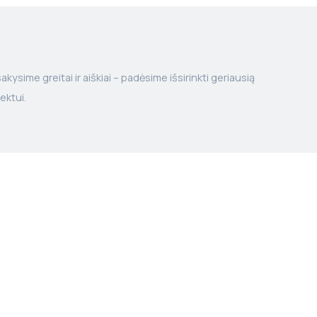
kysime greitai ir aiškiai – padėsime išsirinkti geriausią
ektui.