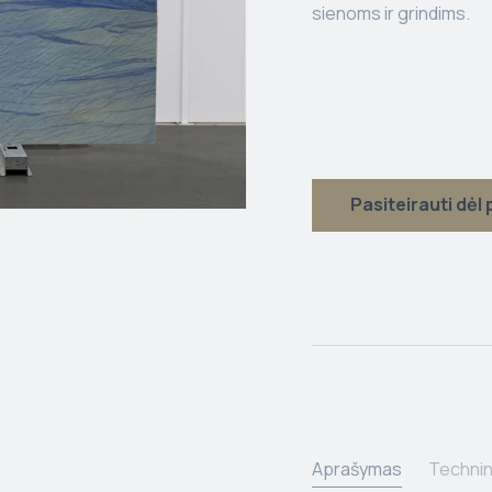
sienoms ir grindims.
Pasiteirauti dėl
Aprašymas
Technin