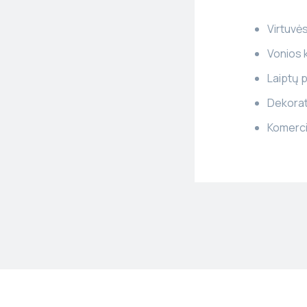
Virtuvės 
Vonios k
Laiptų 
Dekorat
Komercin