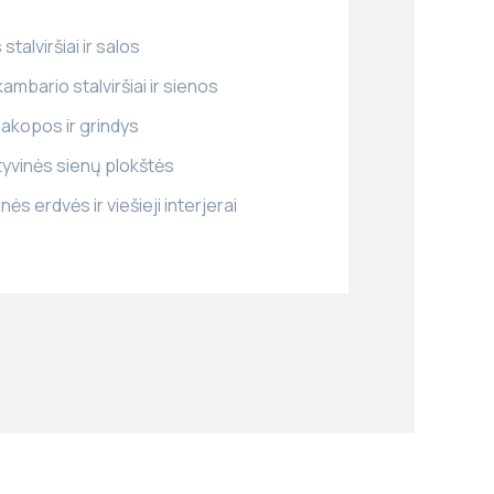
stalviršiai ir salos
ambario stalviršiai ir sienos
pakopos ir grindys
yvinės sienų plokštės
ės erdvės ir viešieji interjerai