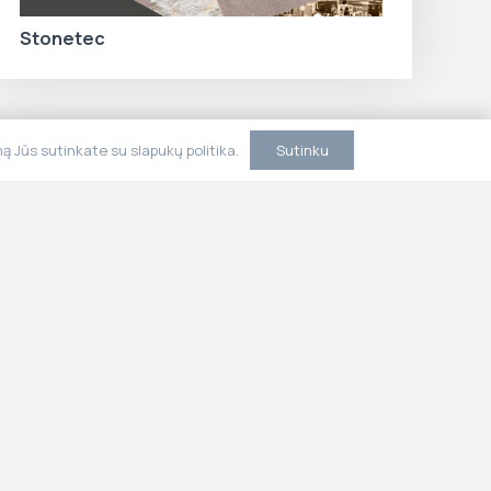
Stonetec
Sutinku
 Jūs sutinkate su slapukų politika.
ja
Kontaktai
litika
Susisiekite su mumis.
 sąlygos
Konsultuojame,
projektuojame ir
įgyvendiname rytų vidurio ir
pietų Lietuvoje.
+370 698 75907