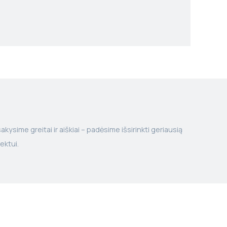
kysime greitai ir aiškiai – padėsime išsirinkti geriausią
ektui.