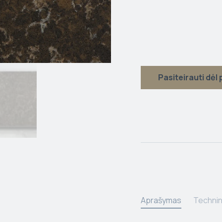
Pasiteirauti dėl
Aprašymas
Technin