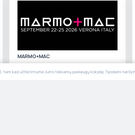
MARMO+MAC
“), tam kad užtikrintume Jums teikiamų paslaugų kokybę. Tęsdami naršymą
Meniu
Informaci
Pradžia
Privatumo po
Produktai
Taisyklės ir