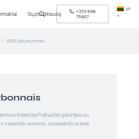
LT
+370 698
ontaktai
Siųsti užklausą
75907
/
9005 Bourbonnais
rbonnais
rmuro kolekcija Poliruotas paviršius su
 ir rusvomis venomis, suteikiantis erdvei