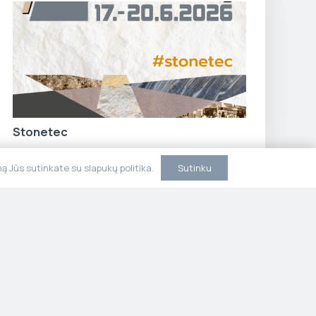
Stonetec
Sutinku
 Jūs sutinkate su slapukų politika.
ja
Kontaktai
litika
Susisiekite su mumis.
 sąlygos
Konsultuojame,