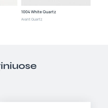
1004 White Quartz
Avant Quartz
giniuose