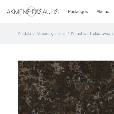
Paslaugos
Akmuo
Pradžia
/
Akmens gaminiai
/
Praustuvai ir plautuvės
/