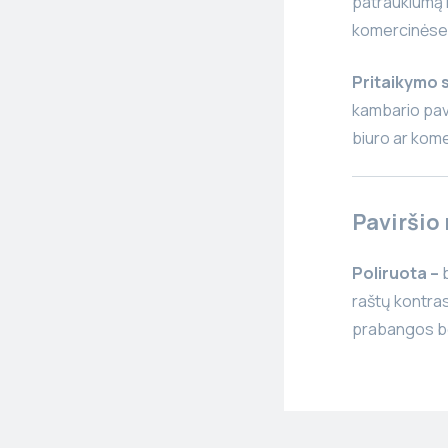
patrauklumą i
komercinėse
Pritaikymo s
kambario pavi
biuro ar kome
Paviršio
Poliruota –
b
raštų kontrast
prabangos be