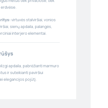
lgus metus tiek privačiose, tiek
 erdvėse.
ritys:
virtuvės stalviršiai, vonios
ršiai, sienų apdaila, palangės,
rciniai interjero elementai.
 rūšys
lizgi apdaila, pabrėžianti marmuro
us ir suteikianti paviršiui
i elegancijos pojūtį.