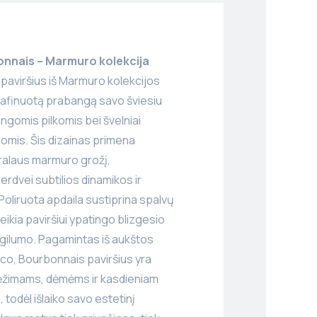
nnais – Marmuro kolekcija
paviršius iš Marmuro kolekcijos
 rafinuotą prabangą savo šviesiu
kingomis pilkomis bei švelniai
omis. Šis dizainas primena
ūralaus marmuro grožį,
rdvei subtilios dinamikos ir
Poliruota apdaila sustiprina spalvų
ikia paviršiui ypatingo blizgesio
o gilumo. Pagamintas iš aukštos
co, Bourbonnais paviršius yra
ėžimams, dėmėms ir kasdieniam
 todėl išlaiko savo estetinį