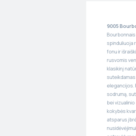
9005 Bourbo
Bourbonnais 
spinduliuoja
fonu ir išraiš
rusvomis ven
klasikinį nat
suteikdamas e
elegancijos. 
sodrumą, sute
bei vizualini
kokybės kvar
atsparus įbr
nusidėvėjimui,