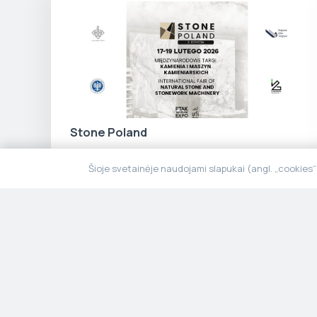
Stone Poland
Šioje svetainėje naudojami slapukai (angl. „cookies
Kai tvarumas susilieja su estetika ir