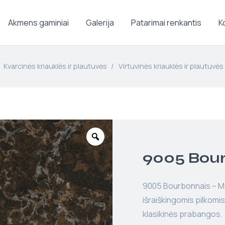
Akmens gaminiai
Galerija
Patarimai renkantis
K
Kvarcinės kriauklės ir plautuvės
/
Virtuvinės kriauklės ir plautuvės
9005 Bou
9005 Bourbonnais – Ma
išraiškingomis pilkomis
klasikinės prabangos.