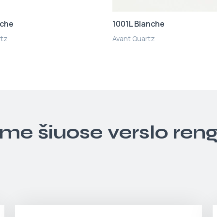
nche
1001L Blanche
rtz
Avant Quartz
ime šiuose verslo ren