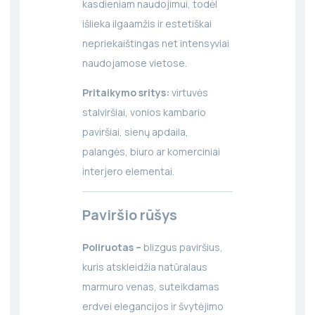
kasdieniam naudojimui, todėl
išlieka ilgaamžis ir estetiškai
nepriekaištingas net intensyviai
naudojamose vietose.
Pritaikymo sritys:
virtuvės
stalviršiai, vonios kambario
paviršiai, sienų apdaila,
palangės, biuro ar komerciniai
interjero elementai.
Paviršio rūšys
Poliruotas –
blizgus paviršius,
kuris atskleidžia natūralaus
marmuro venas, suteikdamas
erdvei elegancijos ir švytėjimo