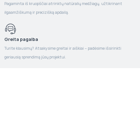
Pagaminta iš kruopščiai atrinktų natūralių medžiagų, užtikrinant
ilgaamžiškumą ir precizišką apdailą.
Greita pagalba
Turite klausimų? Atsakysime greitai ir aiškiai – padėsime išsirinkti
geriausią sprendimą jūsų projektui.