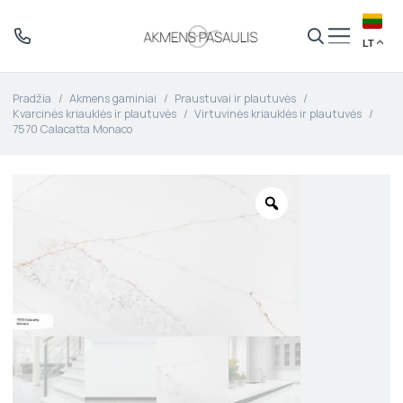
LT
Pradžia
/
Akmens gaminiai
/
Praustuvai ir plautuvės
/
Kvarcinės kriauklės ir plautuvės
/
Virtuvinės kriauklės ir plautuvės
/
7570 Calacatta Monaco