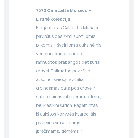
7570 Calacatta Monaco –
Elitinė kolekcija
Elegantiškas Calacatta Monaco
paviršius pasižymi subtiliomis
pilkomis ir švelniomis auksinėmis
venomis, kurios prideda
rafinuotos prabangos bet kuriai
erdvei. Poliruotas paviršius
atspindi šviesą, vizualiai
didindamas patalpos erdvę ir
suteikdamas interjerui modernų
bei klasikinį šarmą. Pagamintas
iš aukštos kokybės kvarco, šis
paviršius yra atsparus
įbrėžimams, dėmėms ir