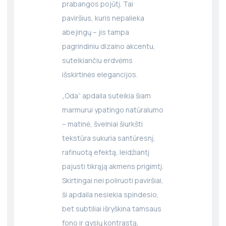
prabangos pojūtį. Tai
paviršius, kuris nepalieka
abejingų – jis tampa
pagrindiniu dizaino akcentu,
suteikiančiu erdvėms
išskirtinės elegancijos.
„Oda“ apdaila suteikia šiam
marmurui ypatingo natūralumo
– matinė, švelniai šiurkšti
tekstūra sukuria santūresnį,
rafinuotą efektą, leidžiantį
pajusti tikrąją akmens prigimtį.
Skirtingai nei poliruoti paviršiai,
ši apdaila nesiekia spindesio,
bet subtiliai išryškina tamsaus
fono ir gyslų kontrastą,