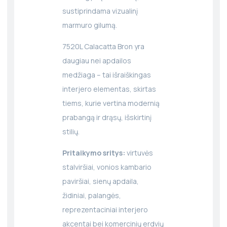
sustiprindama vizualinį
marmuro gilumą.
7520L Calacatta Bron yra
daugiau nei apdailos
medžiaga – tai išraiškingas
interjero elementas, skirtas
tiems, kurie vertina modernią
prabangą ir drąsų, išskirtinį
stilių.
Pritaikymo sritys:
virtuvės
stalviršiai, vonios kambario
paviršiai, sienų apdaila,
židiniai, palangės,
reprezentaciniai interjero
akcentai bei komercinių erdvių