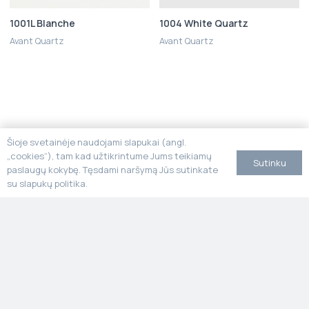
1001L Blanche
1004 White Quartz
Avant Quartz
Avant Quartz
Šioje svetainėje naudojami slapukai (angl.
„cookies“), tam kad užtikrintume Jums teikiamų
Sutinku
paslaugų kokybę. Tęsdami naršymą Jūs sutinkate
su slapukų politika.
Susitikime šiuose verslo
renginiuose