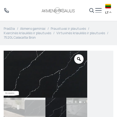
LT
Pradžia
/
Akmens gaminiai
/
Praustuvai ir plautuvės
/
Kvarcinės kriauklės ir plautuvės
/
Virtuvinės kriauklės ir plautuvės
/
7520L Calacatta Bron