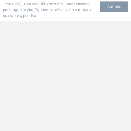
„cookies“), tam kad užtikrintume Jums teikiamų
renginiuose
Sutinku
paslaugų kokybę. Tęsdami naršymą Jūs sutinkate
su slapukų politika.
Stone Poland