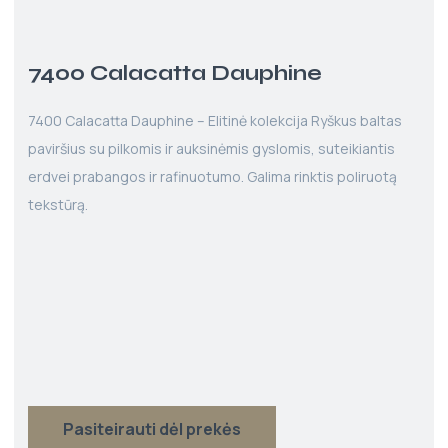
7400 Calacatta Dauphine
7400 Calacatta Dauphine – Elitinė kolekcija Ryškus baltas
paviršius su pilkomis ir auksinėmis gyslomis, suteikiantis
erdvei prabangos ir rafinuotumo. Galima rinktis poliruotą
tekstūrą.
Pasiteirauti dėl prekės