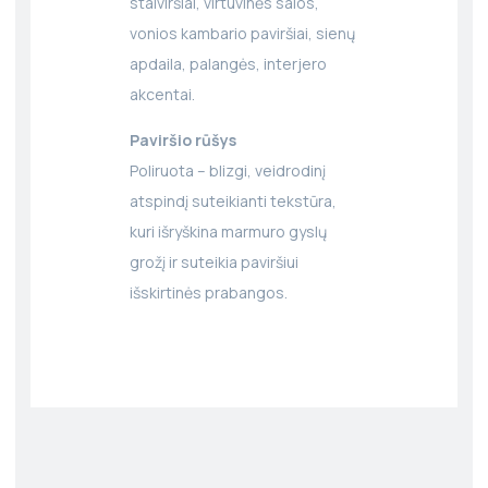
stalviršiai, virtuvinės salos,
vonios kambario paviršiai, sienų
apdaila, palangės, interjero
akcentai.
Paviršio rūšys
Poliruota – blizgi, veidrodinį
atspindį suteikianti tekstūra,
kuri išryškina marmuro gyslų
grožį ir suteikia paviršiui
išskirtinės prabangos.