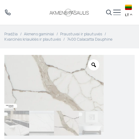
LT
Pradžia
/
Akmens gaminiai
/
Praustuvai ir plautuvės
/
Kvarcinės kriauklės ir plautuvės
/
7400 Calacatta Dauphine