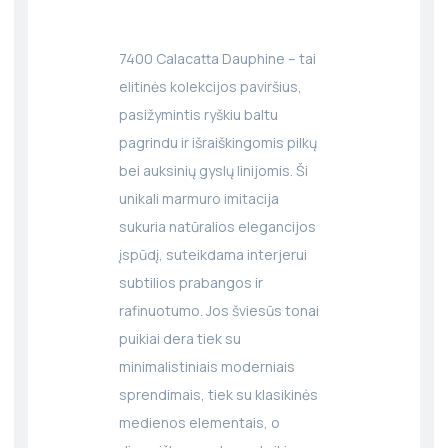
7400 Calacatta Dauphine – tai
elitinės kolekcijos paviršius,
pasižymintis ryškiu baltu
pagrindu ir išraiškingomis pilkų
bei auksinių gyslų linijomis. Ši
unikali marmuro imitacija
sukuria natūralios elegancijos
įspūdį, suteikdama interjerui
subtilios prabangos ir
rafinuotumo. Jos šviesūs tonai
puikiai dera tiek su
minimalistiniais moderniais
sprendimais, tiek su klasikinės
medienos elementais, o