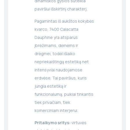
dinamiškos gyslos suteikia
paviršiui išskirtinį charakterį.
Pagamintas iš aukštos kokybės
kvarco, 7400 Calacatta
Dauphine yra atsparus
įbrėžimams, dėmėms ir
drėgmei, todėl išlaiko
nepriekaištingą estetiką net
intensyviai naudojamose
erdvėse. Tai paviršius, kuris
jungia estetiką ir
funkcionalumą, puikiai tinkantis
tiek privačiam, tiek
komerciniam interjerui.
Pritaikymo sritys:
virtuvės