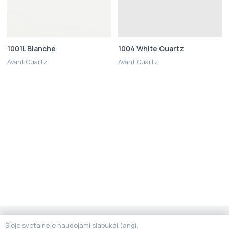
1001L Blanche
1004 White Quartz
Avant Quartz
Avant Quartz
Susitikime šiuose verslo
Šioje svetainėje naudojami slapukai (angl.