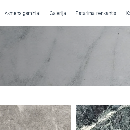
Akmens gaminiai
Galerija
Patarimai renkantis
K