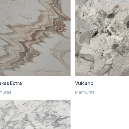
akas Extra
Vulcano
muras
Marmuras