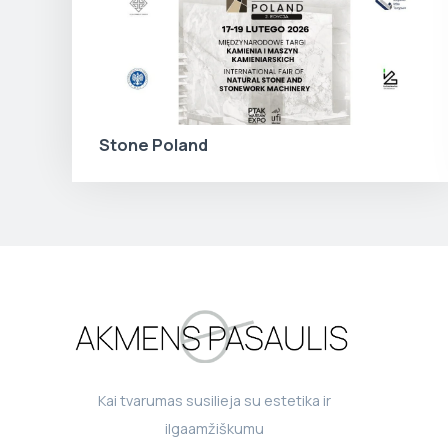
Stone Poland
Kai tvarumas susilieja su estetika ir
ilgaamžiškumu