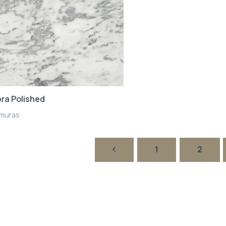
ra Polished
muras
1
2