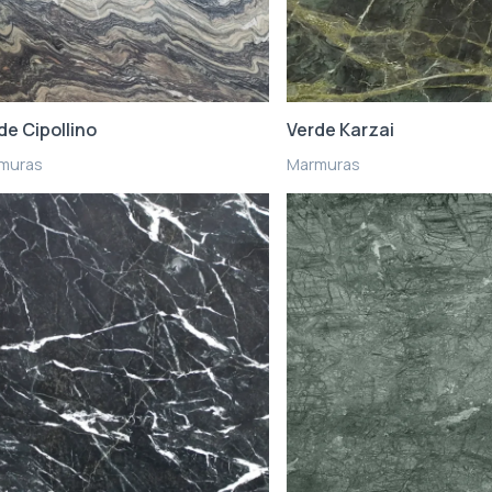
de Cipollino
Verde Karzai
muras
Marmuras