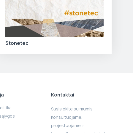
Stonetec
ja
Kontaktai
litika
Susisiekite su mumis.
 sąlygos
Konsultuojame,
projektuojame ir