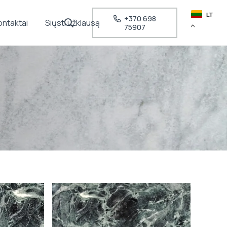
LT
+370 698
ontaktai
Siųsti užklausą
75907