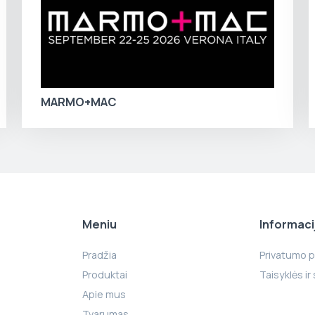
MARMO+MAC
Meniu
Informaci
Pradžia
Privatumo po
Produktai
Taisyklės ir
Apie mus
Tvarumas