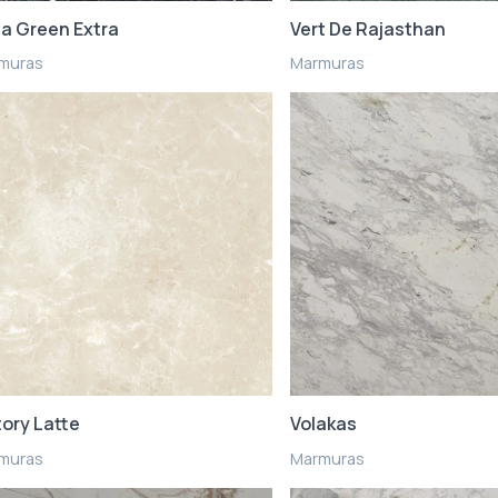
ia Green Extra
Vert De Rajasthan
muras
Marmuras
tory Latte
Volakas
muras
Marmuras