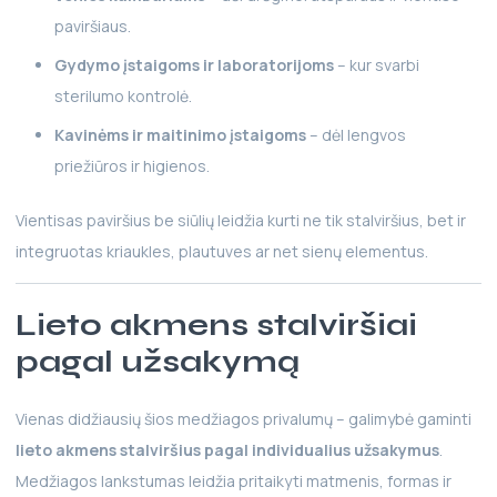
paviršiaus.
Gydymo įstaigoms ir laboratorijoms
– kur svarbi
sterilumo kontrolė.
Kavinėms ir maitinimo įstaigoms
– dėl lengvos
priežiūros ir higienos.
Vientisas paviršius be siūlių leidžia kurti ne tik stalviršius, bet ir
integruotas kriaukles, plautuves ar net sienų elementus.
Lieto akmens stalviršiai
pagal užsakymą
Vienas didžiausių šios medžiagos privalumų – galimybė gaminti
lieto akmens stalviršius pagal individualius užsakymus
.
Medžiagos lankstumas leidžia pritaikyti matmenis, formas ir