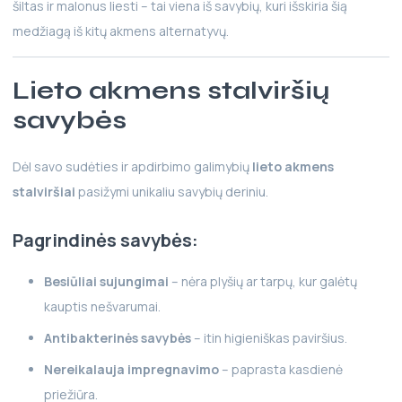
šiltas ir malonus liesti – tai viena iš savybių, kuri išskiria šią
medžiagą iš kitų akmens alternatyvų.
Lieto akmens stalviršių
savybės
Dėl savo sudėties ir apdirbimo galimybių
lieto akmens
stalviršiai
pasižymi unikaliu savybių deriniu.
Pagrindinės savybės:
Besiūliai sujungimai
– nėra plyšių ar tarpų, kur galėtų
kauptis nešvarumai.
Antibakterinės savybės
– itin higieniškas paviršius.
Nereikalauja impregnavimo
– paprasta kasdienė
priežiūra.