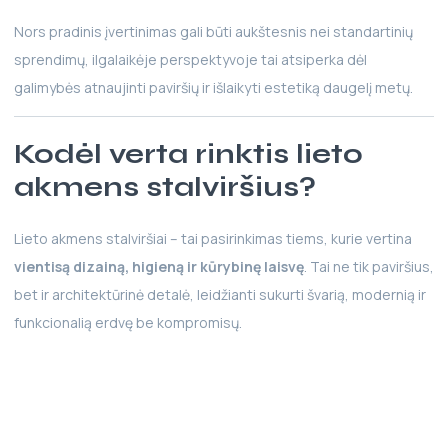
Nors pradinis įvertinimas gali būti aukštesnis nei standartinių
sprendimų, ilgalaikėje perspektyvoje tai atsiperka dėl
galimybės atnaujinti paviršių ir išlaikyti estetiką daugelį metų.
Kodėl verta rinktis lieto
akmens stalviršius?
Lieto akmens stalviršiai – tai pasirinkimas tiems, kurie vertina
vientisą dizainą, higieną ir kūrybinę laisvę
. Tai ne tik paviršius,
bet ir architektūrinė detalė, leidžianti sukurti švarią, modernią ir
funkcionalią erdvę be kompromisų.