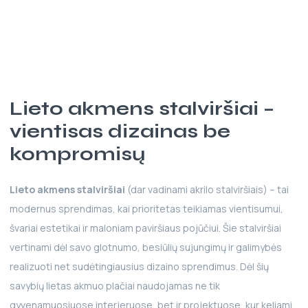
Lieto akmens stalviršiai –
vientisas dizainas be
kompromisų
Lieto akmens stalviršiai
(dar vadinami akrilo stalviršiais) – tai
modernus sprendimas, kai prioritetas teikiamas vientisumui,
švariai estetikai ir maloniam paviršiaus pojūčiui. Šie stalviršiai
vertinami dėl savo glotnumo, besiūlių sujungimų ir galimybės
realizuoti net sudėtingiausius dizaino sprendimus. Dėl šių
savybių lietas akmuo plačiai naudojamas ne tik
gyvenamuosiuose interjeruose, bet ir projektuose, kur keliami