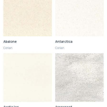
Abalone
Antarctica
Corian
Corian
Arctic Ice
Arrowroot