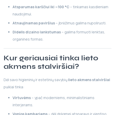
Atsparumas karščiui iki ~100 °C
– tinkamas kasdieniam
naudojimui.
Atnaujinamas paviršius
– įbrėžimus galima nupoliruoti.
Didelis dizaino lankstumas
– galima formuoti lenktas,
organines formas.
Kur geriausiai tinka lieto
akmens stalviršiai?
Dėl savo higieninių ir estetinių savybių
lieto akmens stalviršiai
puikiai tinka:
Virtuvėms
– ypač moderniems, minimalistiniams
interjerams.
Vonios kambariams
– dėl drėgmei atsparaus ir vientiso