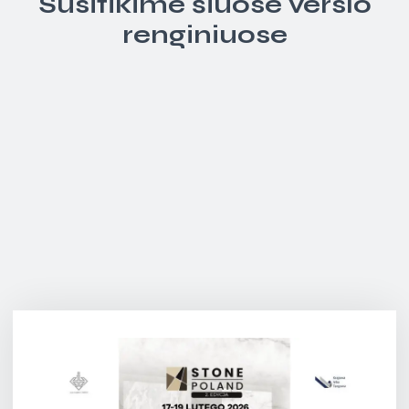
Susitikime šiuose verslo
renginiuose