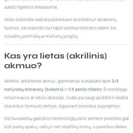
aukšti higienos reikalavimai.
Akrilo stalviršiai dažnai pasirenkami architektų ir dizainerių
tuomet, kai stalviršis turi tapti vientisa interjero dalimi, be
vizualinių pertrūkių ar matomų jungčių.
Kas yra lietas (akrilinis)
akmuo?
Akrilinis, arba lietas akmuo, gaminamas sumaišant apie
2/3
natūralių mineralų (boksito)
ir
1/3 akrilo rišiklio
. Ši medžiaga
neturi kvarco ar silicio dioksido, todėl yra saugi apdirbti ir leidžia
stalviršius formuoti vietoje, išgaunant besiūlius sujungimus.
Dėl šiuolaikinių gamybos technologijų lieto akmens plokštės gali
būti įvairių spalvų, raštų ir net reljefinių formų, o paviršius išlieka