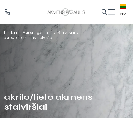
LT
Pradžia
/
Akmens gaminiai
/
Stalviršiai
/
akrilo/lieto akmens stalviršiai
akrilo/lieto akmens
stalviršiai