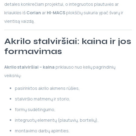
detales konkrečiam projektui, o integruotos plautuvės ar
kriauklės iš
Corian
ar
HI-MACS
plokščių sukuria ypač švarų ir
vientisą vaizdą.
Akrilo stalviršiai: kaina ir jos
formavimas
Akrilo stalviršiai – kaina
priklauso nuo kelių pagrindinių
veiksnių:
pasirinktos akrilo akmens rūšies,
stalviršio matmenų ir storio,
formų sudėtingumo,
integruotų elementų (plautuvių, bortelių),
montavimo darbų apimties.