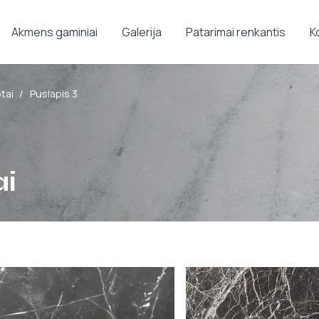
Akmens gaminiai
Galerija
Patarimai renkantis
K
tai
/
Puslapis 3
ai