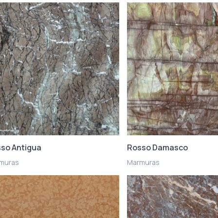
so Antigua
Rosso Damasco
muras
Marmuras