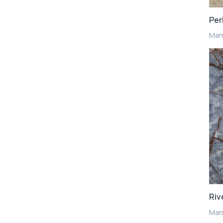
Per
Mar
Riv
Mar