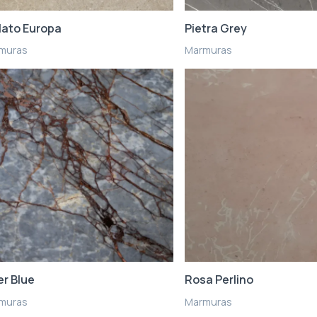
lato Europa
Pietra Grey
muras
Marmuras
er Blue
Rosa Perlino
muras
Marmuras