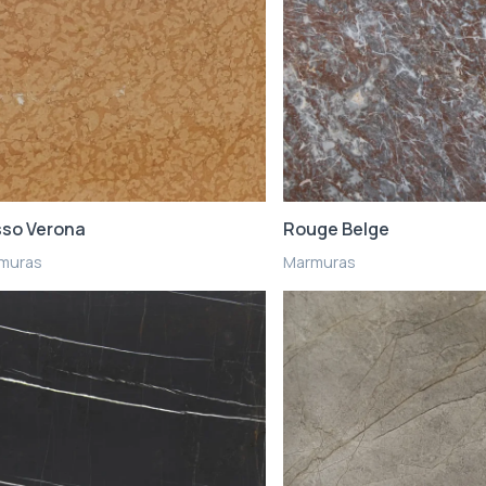
so Verona
Rouge Belge
muras
Marmuras