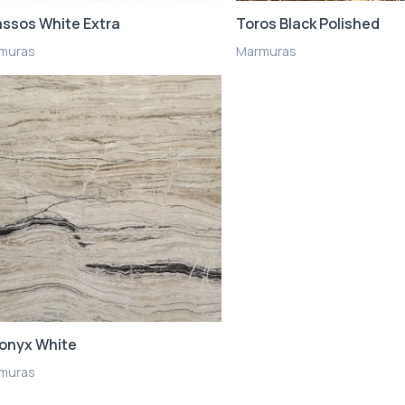
ssos White Extra
Toros Black Polished
muras
Marmuras
onyx White
muras