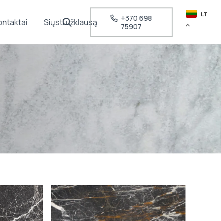
LT
+370 698
ontaktai
Siųsti užklausą
75907