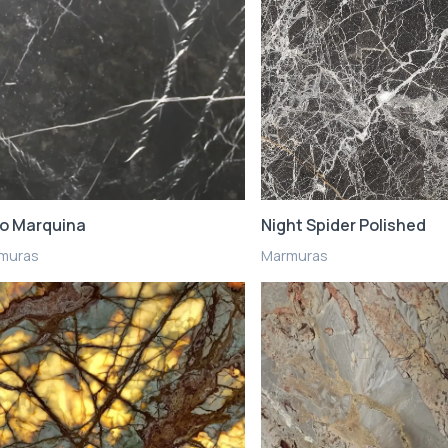
o Marquina
Night Spider Polished
muras
Marmuras