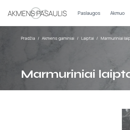
Paslaugos
Akmuo
Pradžia
/
Akmens gaminiai
/
Laiptai
/
Marmuriniai laip
Marmuriniai laipt